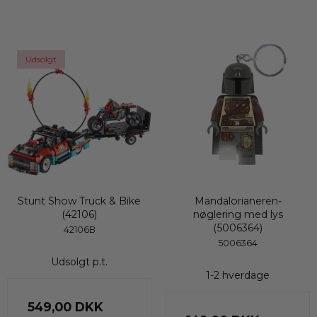
Udsolgt
Stunt Show Truck & Bike
Mandalorianeren-
(42106)
nøglering med lys
(5006364)
42106B
5006364
Udsolgt p.t.
1-2 hverdage
549,00 DKK