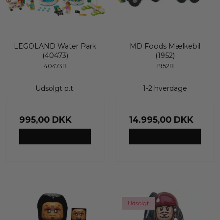
LEGOLAND Water Park
MD Foods Mælkebil
(40473)
(1952)
40473B
1952B
Udsolgt p.t.
1-2 hverdage
995,00 DKK
14.995,00 DKK
VIS PRODUKT
VIS PRODUKT
Udsolgt