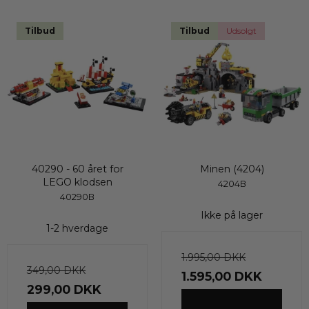
Tilbud
Tilbud
Udsolgt
40290 - 60 året for
Minen (4204)
LEGO klodsen
4204B
40290B
Ikke på lager
1-2 hverdage
1.995,00 DKK
349,00 DKK
1.595,00 DKK
299,00 DKK
VIS PRODUKT