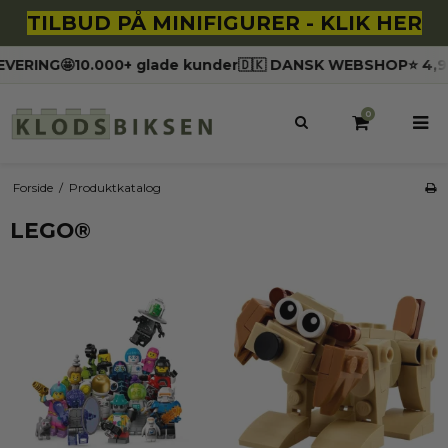
TILBUD PÅ MINIFIGURER - KLIK HER
10.000+ glade kunder
🇩🇰 DANSK WEBSHOP
⭐️ 4,9 STJERNE
0
Forside
/
Produktkatalog
LEGO®