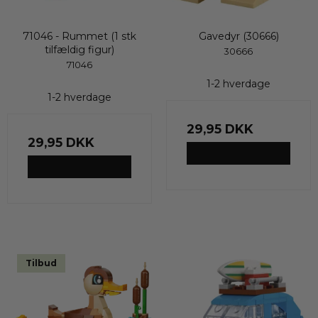
71046 - Rummet (1 stk
Gavedyr (30666)
tilfældig figur)
30666
71046
1-2 hverdage
1-2 hverdage
29,95 DKK
29,95 DKK
VIS PRODUKT
VIS PRODUKT
Tilbud