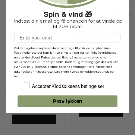
Tilbud
Udsolgt
Udsolgt
Spin & vind 🎁
Indtast din email og få chancen for at vinde op
til 20% rabat.
Email
Ved deltagelse accepterer du at modtage Klodsbiksens nyhedsbrev.
Rabatkoder gælder kun for nye tilmeldinger og kan ikke kombineres
med andre tilbud. Rabat gælder ikke på nedsatte varer og giver
The Eiffel Tower (21019)
Rocket Truck (31103)
maksimalt 500 kr. i rabat pr. ordre. Koder til gratis fragt gælder ved køb
over 299 kr. Vi behandler dine personoplysninger i forbindelse med
21019B
31103B
udsendelse af nyhedsbreve. Læs mere i vores nyhedsbrevsbetingelser
her.
Udsolgt p.t.
Udsolgt p.t.
Jeg accepterer Klodsbiksens betingelser
Accepter Klodsbiksens betingelser
995,00 DKK
179,00 DKK
Prøv lykken
895,00 DKK
VIS PRODUKT
VIS PRODUKT