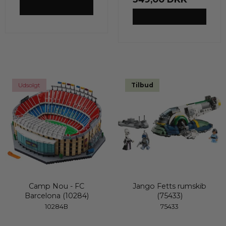
VIS PRODUKT
VIS PRODUKT
Udsolgt
Tilbud
Camp Nou - FC
Jango Fetts rumskib
Barcelona (10284)
(75433)
10284B
75433