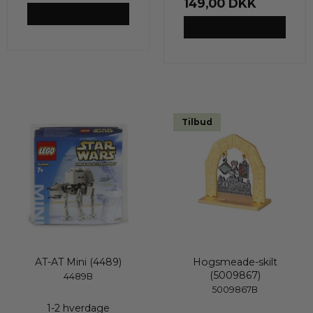
149,00 DKK
VIS PRODUKT
VIS PRODUKT
Tilbud
AT-AT Mini (4489)
Hogsmeade-skilt
(5009867)
4489B
5009867B
1-2 hverdage