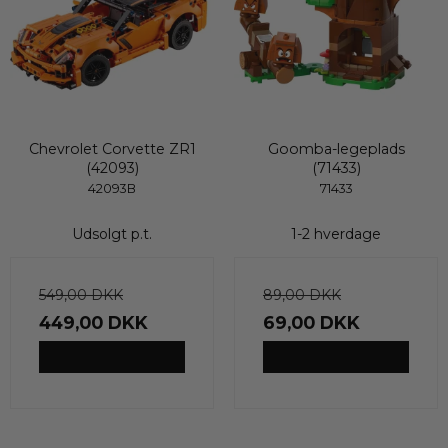
Chevrolet Corvette ZR1
Goomba-legeplads
(42093)
(71433)
42093B
71433
Udsolgt p.t.
1-2 hverdage
549,00 DKK
89,00 DKK
449,00 DKK
69,00 DKK
VIS PRODUKT
VIS PRODUKT