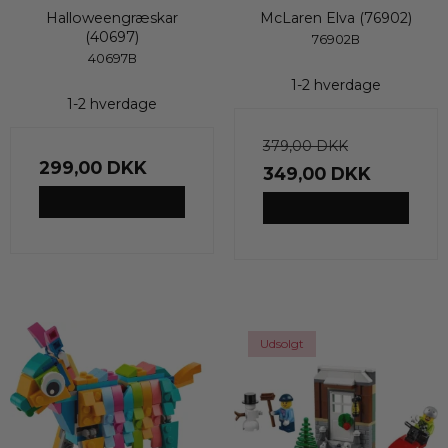
Halloweengræskar
McLaren Elva (76902)
(40697)
76902B
40697B
1-2 hverdage
1-2 hverdage
379,00 DKK
299,00 DKK
349,00 DKK
VIS PRODUKT
VIS PRODUKT
Udsolgt