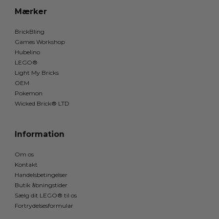
Mærker
BrickBling
Games Workshop
Hubelino
LEGO®
Light My Bricks
OEM
Pokemon
Wicked Brick® LTD
Information
Om os
Kontakt
Handelsbetingelser
Butik åbningstider
Sælg dit LEGO® til os
Fortrydelsesformular