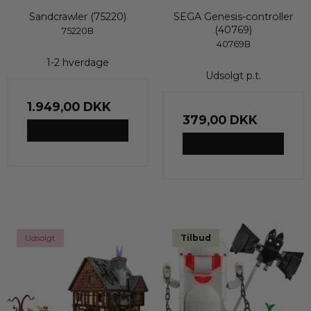
Sandcrawler (75220)
SEGA Genesis-controller
(40769)
75220B
40769B
1-2 hverdage
Udsolgt p.t.
1.949,00 DKK
379,00 DKK
VIS PRODUKT
VIS PRODUKT
Udsolgt
Tilbud