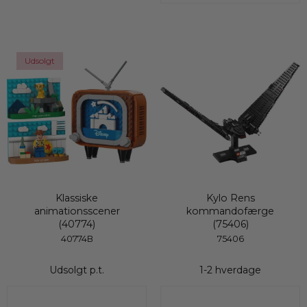
Udsolgt
Klassiske
Kylo Rens
animationsscener
kommandofærge
(40774)
(75406)
40774B
75406
Udsolgt p.t.
1-2 hverdage