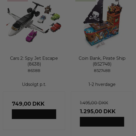
Cars 2: Spy Jet Escape
Coin Bank, Pirate Ship
(8638)
(852748)
8638B
852748B
Udsolgt p.t.
1-2 hverdage
1.495,00 DKK
749,00 DKK
1.295,00 DKK
VIS PRODUKT
VIS PRODUKT