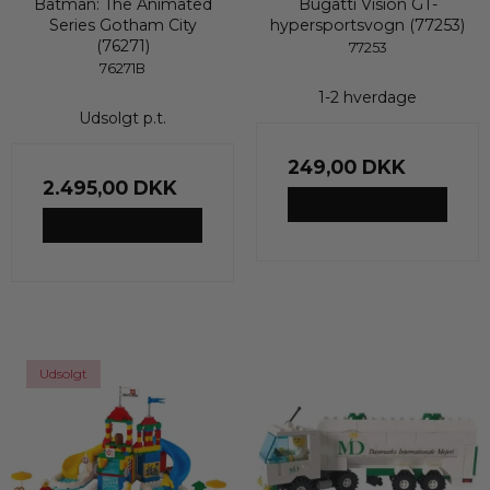
Batman: The Animated
Bugatti Vision GT-
Series Gotham City
hypersportsvogn (77253)
(76271)
77253
76271B
1-2 hverdage
Udsolgt p.t.
249,00 DKK
2.495,00 DKK
VIS PRODUKT
VIS PRODUKT
Udsolgt