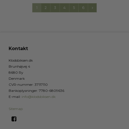
1
2
3
4
5
6
Kontakt
Klodsbiksen.dk
Brunhøjvej 4
8680 Ry
Denmark
CVR-nummer
:
37117110
Bankoplysninger
:
7780-6809636
E-mail
:
info@klodsbiksen.dk
Sitemap