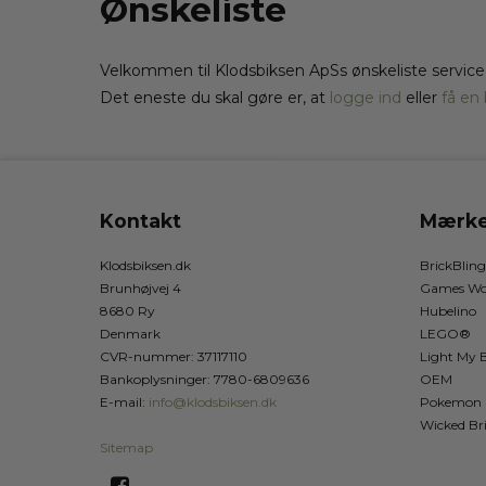
Ønskeliste
Velkommen til Klodsbiksen ApSs ønskeliste service,
Det eneste du skal gøre er, at
logge ind
eller
få en
Kontakt
Mærke
Klodsbiksen.dk
BrickBling
Brunhøjvej 4
Games Wo
8680 Ry
Hubelino
Denmark
LEGO®
CVR-nummer
:
37117110
Light My B
Bankoplysninger
:
7780-6809636
OEM
E-mail
:
info@klodsbiksen.dk
Pokemon
Wicked Br
Sitemap