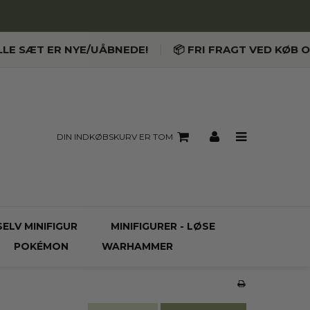
LLE SÆT ER NYE/UÅBNEDE!
📦 FRI FRAGT VED KØB O
DIN INDKØBSKURV ER TOM
SELV MINIFIGUR
MINIFIGURER - LØSE
POKÉMON
WARHAMMER