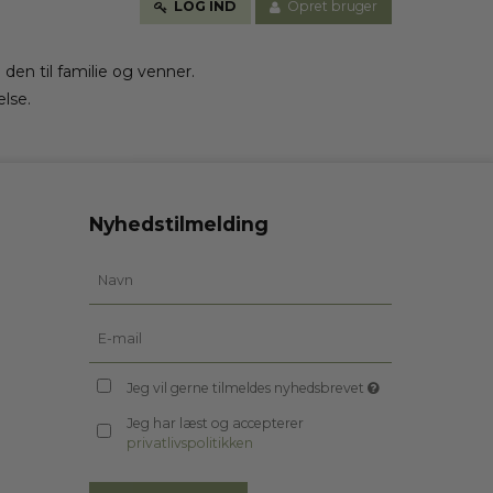
LOG IND
Opret bruger
en til familie og venner.
else.
Nyhedstilmelding
Jeg vil gerne tilmeldes nyhedsbrevet
Jeg har læst og accepterer
privatlivspolitikken