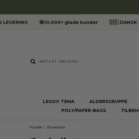
ES LEVERING
🤩10.000+ glade kunder
🇩🇰 DANS
LEGO® TEMA
ALDERSGRUPPE
POLY/PAPER-BAGS
TILBEH
Forside
/
Ønskeliste