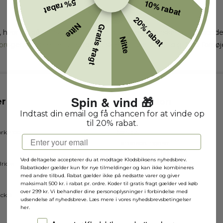
5% rabat
10% rabat
20% rabat
Nitte
Gratis fragt
 hvor du på ganske kort tid kan gemme din ønskeliste og sende d
Nitte
 bruger
, så opretter vi automatisk en ønskeliste til dig. God fornøj
Spin & vind 🎁
r
Information
Indtast din email og få chancen for at vinde op
Om os
til 20% rabat.
rkshop
Kontakt
Email
Handelsbetingelser
Butik åbningstider
Ved deltagelse accepterer du at modtage Klodsbiksens nyhedsbrev.
ricks
Sælg dit LEGO® til os
Rabatkoder gælder kun for nye tilmeldinger og kan ikke kombineres
Fortrydelsesformular
med andre tilbud. Rabat gælder ikke på nedsatte varer og giver
maksimalt 500 kr. i rabat pr. ordre. Koder til gratis fragt gælder ved køb
over 299 kr. Vi behandler dine personoplysninger i forbindelse med
ick® LTD
udsendelse af nyhedsbreve. Læs mere i vores nyhedsbrevsbetingelser
her.