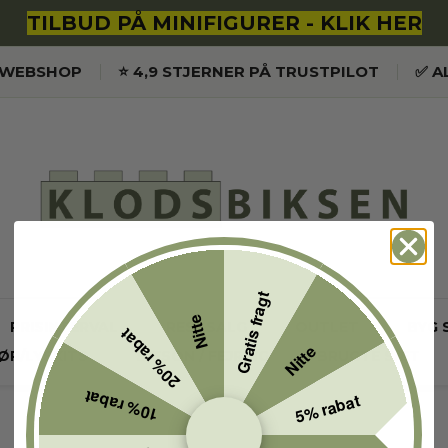
TILBUD PÅ MINIFIGURER - KLIK HER
K WEBSHOP
⭐️ 4,9 STJERNER PÅ TRUSTPILOT
✅ A
Gratis fragt
Nitte
PRISINTERVAL
RESTSALG
OUTLET
BYG 
20% rabat
Nitte
ØR/LYSKITS
SÆSON / FEJRING
BRUGTE SÆT
10% rabat
5% rabat