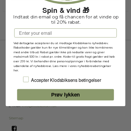
Spin & vind 🎁
Indtast din email og få chancen for at vinde op
til 20% rabat.
Email
Ved deltagelse accepterer du at modtage Klodsbiksens nyhedsbrev.
Rabatkoder gælder kun for nye tilmeldinger og kan ikke kombineres
med andre tilbud. Rabat gælder ikke på nedsatte varer og giver
Kontakt
maksimalt 500 kr. i rabat pr. ordre. Koder til gratis fragt gælder ved køb
over 299 kr. Vi behandler dine personoplysninger i forbindelse med
udsendelse af nyhedsbreve. Læs mere i vores nyhedsbrevsbetingelser
Klodsbiksen.dk
her.
Brunhøjvej 4
Jeg accepterer Klodsbiksens betingelser
Accepter Klodsbiksens betingelser
8680 Ry
Denmark
CVR-nummer
:
37117110
Prøv lykken
Bankoplysninger
:
7780-6809636
E-mail
:
info@klodsbiksen.dk
Sitemap