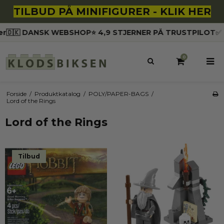
TILBUD PÅ MINIFIGURER - KLIK HER
🇩🇰 DANSK WEBSHOP
⭐️ 4,9 STJERNER PÅ TRUSTPILOT
✅ A
0
Forside
/
Produktkatalog
/
POLY/PAPER-BAGS
/
Lord of the Rings
Lord of the Rings
Tilbud