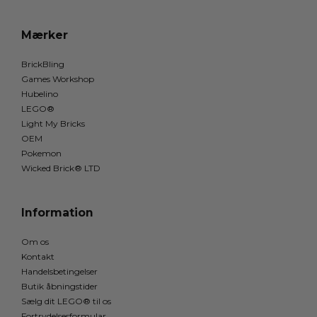
Mærker
BrickBling
Games Workshop
Hubelino
LEGO®
Light My Bricks
OEM
Pokemon
Wicked Brick® LTD
Information
Om os
Kontakt
Handelsbetingelser
Butik åbningstider
Sælg dit LEGO® til os
Fortrydelsesformular