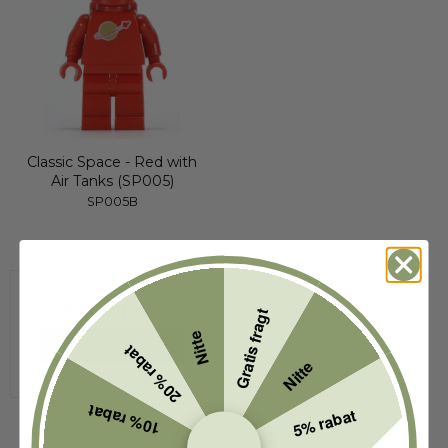
Classic Space - Red with
Air Tanks (SP005)
SP005B
1-2 hverdage
209,00 DKK
Gratis fragt
Nitte
VIS PRODUKT
20% rabat
Nitte
10% rabat
5% rabat