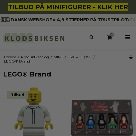
TILBUD PÅ MINIFIGURER - KLIK HER
🇰 DANSK WEBSHOP
⭐️ 4,9 STJERNER PÅ TRUSTPILOT
✅ AL
0
Forside
/
Produktkatalog
/
MINIFIGURER - LØSE
/
LEGO® Brand
LEGO® Brand
Tilbud