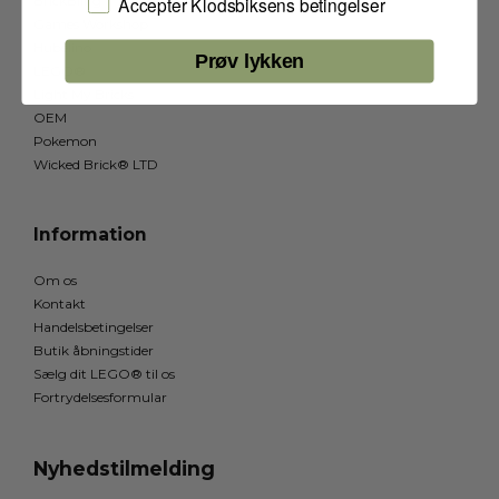
Jeg accepterer Klodsbiksens betingelser
BrickBling
Accepter Klodsbiksens betingelser
Games Workshop
Hubelino
Prøv lykken
LEGO®
Light My Bricks
OEM
Pokemon
Wicked Brick® LTD
Information
Om os
Kontakt
Handelsbetingelser
Butik åbningstider
Sælg dit LEGO® til os
Fortrydelsesformular
Nyhedstilmelding