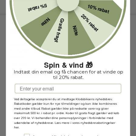
5% rabat
10% rabat
20% rabat
Nitte
Gratis fragt
Nitte
Kontakt
Klodsbiksen.dk
Brunhøjvej 4
8680 Ry
Spin & vind 🎁
Denmark
CVR-nummer
:
37117110
Indtast din email og få chancen for at vinde op
Bankoplysninger
:
7780-6809636
til 20% rabat.
E-mail
:
info@klodsbiksen.dk
Email
Sitemap
Ved deltagelse accepterer du at modtage Klodsbiksens nyhedsbrev.
Rabatkoder gælder kun for nye tilmeldinger og kan ikke kombineres
med andre tilbud. Rabat gælder ikke på nedsatte varer og giver
maksimalt 500 kr. i rabat pr. ordre. Koder til gratis fragt gælder ved køb
over 299 kr. Vi behandler dine personoplysninger i forbindelse med
udsendelse af nyhedsbreve. Læs mere i vores nyhedsbrevsbetingelser
Mærker
her.