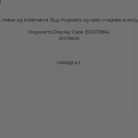
™
, hekse og troldmænd
. Byg Hogwarts og oplev magiske eventyr
Hogwarts Display Case (5007884)
5007884B
Udsolgt p.t.