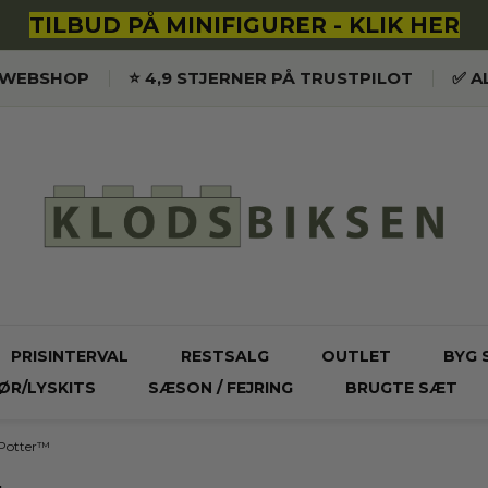
TILBUD PÅ MINIFIGURER - KLIK HER
K WEBSHOP
⭐️ 4,9 STJERNER PÅ TRUSTPILOT
✅ A
PRISINTERVAL
RESTSALG
OUTLET
BYG 
ØR/LYSKITS
SÆSON / FEJRING
BRUGTE SÆT
Potter™