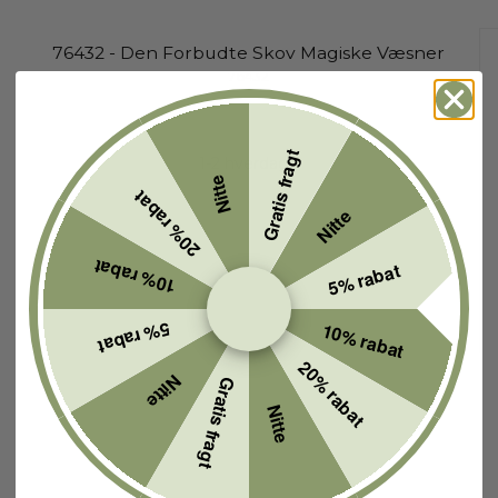
76432 - Den Forbudte Skov Magiske Væsner
76432
Gratis fragt
1-2 hverdage
Nitte
20% rabat
Nitte
10% rabat
5% rabat
5% rabat
10% rabat
20% rabat
Nitte
Gratis fragt
Nitte