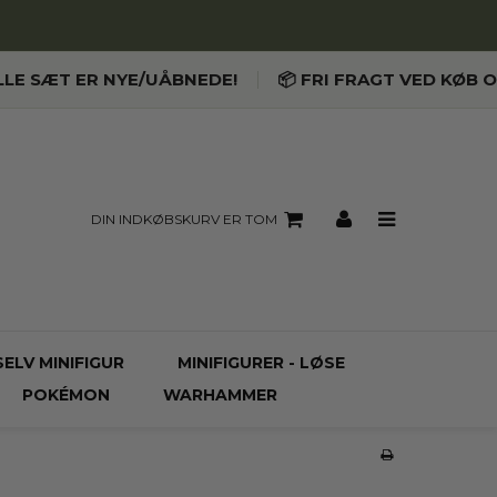
LLE SÆT ER NYE/UÅBNEDE!
📦 FRI FRAGT VED KØB O
DIN INDKØBSKURV ER TOM
SELV MINIFIGUR
MINIFIGURER - LØSE
POKÉMON
WARHAMMER