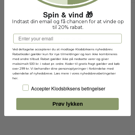
30651 - Quidditch-træning
Spin & vind 🎁
30651
Indtast din email og få chancen for at vinde op
til 20% rabat.
Email
1-2 hverdage
Ved deltagelse accepterer du at modtage Klodsbiksens nyhedsbrev.
Rabatkoder gælder kun for nye tilmeldinger og kan ikke kombineres
med andre tilbud. Rabat gælder ikke på nedsatte varer og giver
maksimalt 500 kr. i rabat pr. ordre. Koder til gratis fragt gælder ved køb
over 299 kr. Vi behandler dine personoplysninger i forbindelse med
udsendelse af nyhedsbreve. Læs mere i vores nyhedsbrevsbetingelser
her.
Jeg accepterer Klodsbiksens betingelser
Accepter Klodsbiksens betingelser
Prøv lykken