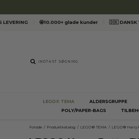
ES LEVERING
🤩10.000+ glade kunder
🇩🇰 DANS
LEGO® TEMA
ALDERSGRUPPE
POLY/PAPER-BAGS
TILBEH
Forside
/
Produktkatalog
/
LEGO® TEMA
/
LEGO® Harry 