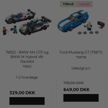
Tilbud
Udsolgt
76922 - BMW M4 GT3 og
Ford Mustang GT (75871)
BMW M Hybrid V8-
75871B
Racerbil
76922
Udsolgt p.t.
1-2 hverdage
795,00 DKK
649,00 DKK
329,00 DKK
VIS PRODUKT
VIS PRODUKT