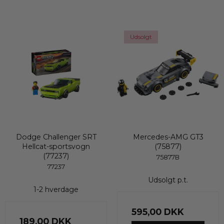
Udsolgt
Dodge Challenger SRT
Mercedes-AMG GT3
Hellcat-sportsvogn
(75877)
(77237)
75877B
77237
Udsolgt p.t.
1-2 hverdage
595,00 DKK
189,00 DKK