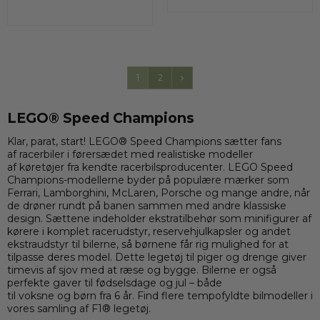
1
2
LEGO® Speed Champions
Klar, parat, start! LEGO® Speed Champions sætter fans
af racerbiler i førersædet med realistiske modeller
af køretøjer fra kendte racerbilsproducenter. LEGO Speed
Champions-modellerne byder på populære mærker som
Ferrari, Lamborghini, McLaren, Porsche og mange andre, når
de drøner rundt på banen sammen med andre klassiske
design. Sættene indeholder ekstratilbehør som minifigurer af
kørere i komplet racerudstyr, reservehjulkapsler og andet
ekstraudstyr til bilerne, så børnene får rig mulighed for at
tilpasse deres model. Dette legetøj til piger og drenge giver
timevis af sjov med at ræse og bygge. Bilerne er også
perfekte gaver til fødselsdage og jul – både
til voksne og børn fra 6 år. Find flere tempofyldte bilmodeller i
vores samling af F1® legetøj.