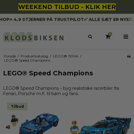
WEEKEND TILBUD - KLIK HER
9 STJERNER PÅ TRUSTPILOT
✅ ALLE SÆT ER NYE/UÅBNEDE!

0
Forside
/
Produktkatalog
/
LEGO® TEMA
/
LEGO® Speed Champions
LEGO® Speed Champions
LEGO® Speed Champions – byg realistiske racerbiler fra
Ferrari, Porsche m.fl. til børn og fans.
Tilbud