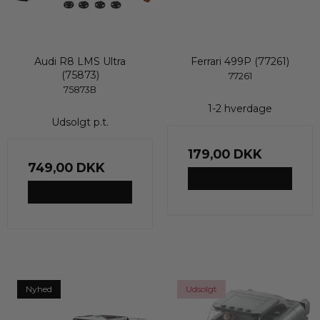
Audi R8 LMS Ultra
Ferrari 499P (77261)
(75873)
77261
75873B
1-2 hverdage
Udsolgt p.t.
179,00 DKK
749,00 DKK
VIS PRODUKT
VIS PRODUKT
Nyhed
Udsolgt