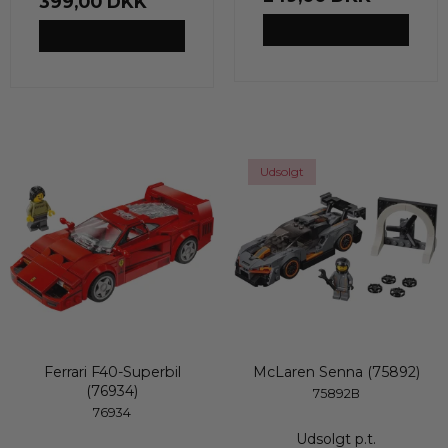
399,00 DKK
VIS PRODUKT
VIS PRODUKT
Udsolgt
Ferrari F40-Superbil
McLaren Senna (75892)
(76934)
75892B
76934
Udsolgt p.t.