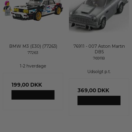
BMW M3 (E30) (77263)
76911 - 007 Aston Martin
DB5
77263
76911B
1-2 hverdage
Udsolgt p.t.
199,00 DKK
369,00 DKK
VIS PRODUKT
VIS PRODUKT