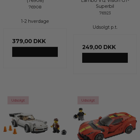
(76908)
Lambo V12 Vision GT-
Superbil
76908
76923
1-2 hverdage
Udsolgt p.t.
379,00 DKK
249,00 DKK
VIS PRODUKT
VIS PRODUKT
Udsolgt
Udsolgt