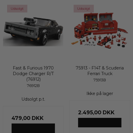
Udsolgt
Udsolgt
Fast & Furious 1970
75913 - F14T & Scuderia
Dodge Charger R/T
Ferrari Truck
(76912)
75913B
76912B
Ikke på lager
Udsolgt p.t.
2.495,00 DKK
479,00 DKK
VIS PRODUKT
VIS PRODUKT