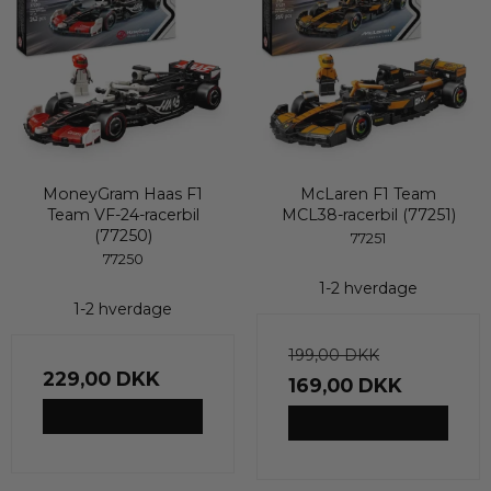
MoneyGram Haas F1
McLaren F1 Team
Team VF-24-racerbil
MCL38-racerbil (77251)
(77250)
77251
77250
1-2 hverdage
1-2 hverdage
199,00 DKK
229,00 DKK
169,00 DKK
VIS PRODUKT
VIS PRODUKT