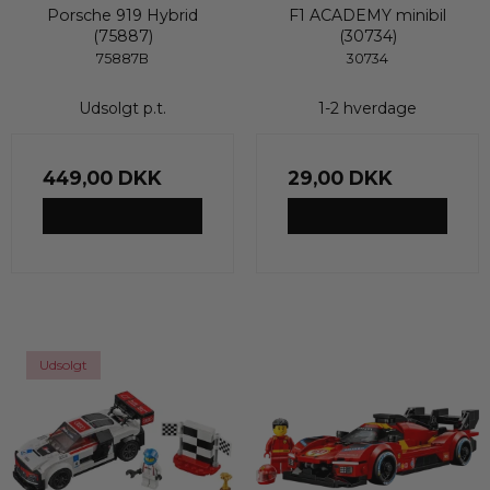
Porsche 919 Hybrid
F1 ACADEMY minibil
(75887)
(30734)
75887B
30734
Udsolgt p.t.
1-2 hverdage
449,00 DKK
29,00 DKK
VIS PRODUKT
VIS PRODUKT
Udsolgt