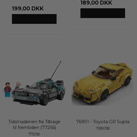
189,00 DKK
199,00 DKK
VIS PRODUKT
VIS PRODUKT
Tidsmaskinen fra Tilbage
76901 - Toyota GR Supra
til fremtiden (77256)
76901B
77256