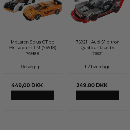
McLaren Solus GT og
76921 - Audi S1 e-tron
McLaren F1 LM (76918)
Quattro-Racerbil
76918B
76921
Udsolgt p.t.
1-2 hverdage
449,00 DKK
249,00 DKK
VIS PRODUKT
VIS PRODUKT