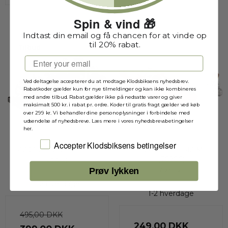
Spin & vind 🎁
Indtast din email og få chancen for at vinde op
til 20% rabat.
Tilbud
Email
Ved deltagelse accepterer du at modtage Klodsbiksens nyhedsbrev.
Rabatkoder gælder kun for nye tilmeldinger og kan ikke kombineres
med andre tilbud. Rabat gælder ikke på nedsatte varer og giver
maksimalt 500 kr. i rabat pr. ordre. Koder til gratis fragt gælder ved køb
over 299 kr. Vi behandler dine personoplysninger i forbindelse med
udsendelse af nyhedsbreve. Læs mere i vores nyhedsbrevsbetingelser
her.
Jeg accepterer Klodsbiksens betingelser
Accepter Klodsbiksens betingelser
42046 - Flugt Racerbil
1970 Ferrari 512 M
(76906)
42046
Prøv lykken
76906B
1-2 hverdage
1-2 hverdage
495,00 DKK
249,00 DKK