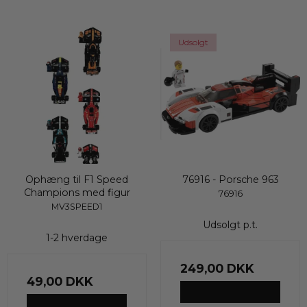
Udsolgt
Ophæng til F1 Speed
76916 - Porsche 963
Champions med figur
76916
MV3SPEED1
Udsolgt p.t.
1-2 hverdage
249,00 DKK
49,00 DKK
VIS PRODUKT
VIS PRODUKT