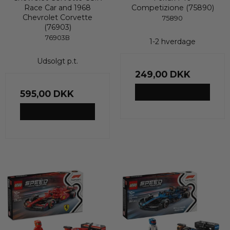
Race Car and 1968
Competizione (75890)
Chevrolet Corvette
75890
(76903)
76903B
1-2 hverdage
Udsolgt p.t.
249,00 DKK
VIS PRODUKT
595,00 DKK
VIS PRODUKT