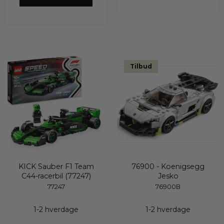
Tilbud
KICK Sauber F1 Team
76900 - Koenigsegg
C44-racerbil (77247)
Jesko
77247
76900B
1-2 hverdage
1-2 hverdage