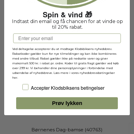
40290 - 60 året for LEGO klodsen
40290B
Spin & vind 🎁
Indtast din email og få chancen for at vinde op
til 20% rabat.
1-2 hverdage
Email
Ved deltagelse accepterer du at modtage Klodsbiksens nyhedsbrev.
Rabatkoder gælder kun for nye tilmeldinger og kan ikke kombineres
med andre tilbud. Rabat gælder ikke på nedsatte varer og giver
maksimalt 500 kr. i rabat pr. ordre. Koder til gratis fragt gælder ved køb
over 299 kr. Vi behandler dine personoplysninger i forbindelse med
udsendelse af nyhedsbreve. Læs mere i vores nyhedsbrevsbetingelser
her.
Jeg accepterer Klodsbiksens betingelser
Accepter Klodsbiksens betingelser
Prøv lykken
Børnenes Dag-bamse (40763)