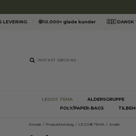
ES LEVERING
🤩10.000+ glade kunder
🇩🇰 DANS
LEGO® TEMA
ALDERSGRUPPE
POLY/PAPER-BAGS
TILBEH
Forside
/
Produktkatalog
/
LEGO® TEMA
/
Andet