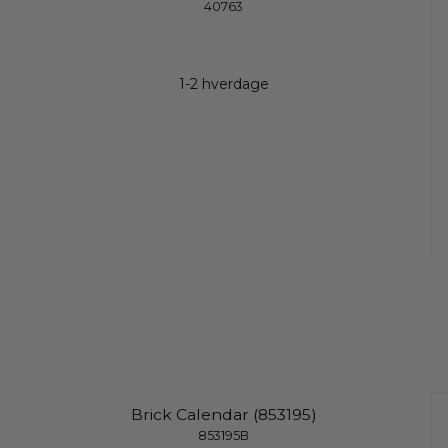
40763
1-2 hverdage
Brick Calendar (853195)
853195B