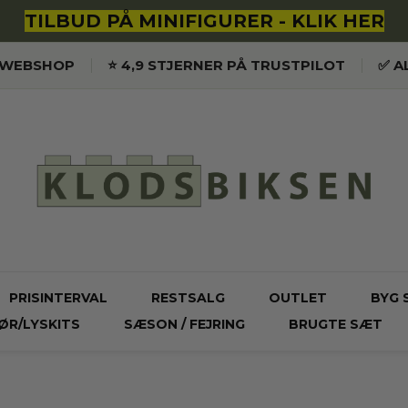
TILBUD PÅ MINIFIGURER - KLIK HER
K WEBSHOP
⭐️ 4,9 STJERNER PÅ TRUSTPILOT
✅ A
PRISINTERVAL
RESTSALG
OUTLET
BYG 
ØR/LYSKITS
SÆSON / FEJRING
BRUGTE SÆT