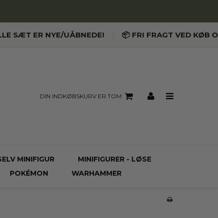
LLE SÆT ER NYE/UÅBNEDE!
📦 FRI FRAGT VED KØB O
DIN INDKØBSKURV ER TOM
SELV MINIFIGUR
MINIFIGURER - LØSE
POKÉMON
WARHAMMER