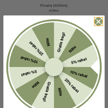
Pinata (40644)
40644
1-2 hverdage
Gratis fragt
Nitte
20% rabat
Nitte
10% rabat
5% rabat
5% rabat
10% rabat
20% rabat
Nitte
Gratis fragt
Nitte