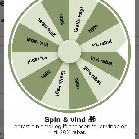
hedsbrev
Gratis fragt
Nitte
20% rabat
laren nedenfor.
Nitte
10% rabat
5% rabat
5% rabat
10% rabat
20% rabat
Nitte
Gratis fragt
Nitte
Spin & vind 🎁
Indtast din email og få chancen for at vinde op
til 20% rabat.
vores nyhedsbrev. Du vil modtage information om produkter, tilbud og vor
det gøres her fra vores website.