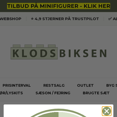
TILBUD PÅ MINIFIGURER - KLIK HER
K WEBSHOP
⭐️ 4,9 STJERNER PÅ TRUSTPILOT
✅ A
PRISINTERVAL
RESTSALG
OUTLET
BYG 
ØR/LYSKITS
SÆSON / FEJRING
BRUGTE SÆT