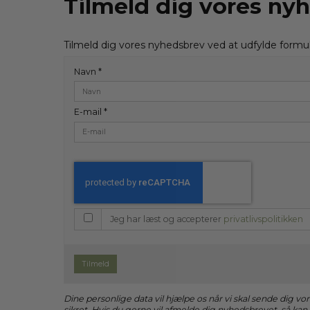
Tilmeld dig vores ny
Tilmeld dig vores nyhedsbrev ved at udfylde formu
Navn
*
E-mail
*
Jeg har læst og accepterer
privatlivspolitikken
Tilmeld
Dine personlige data vil hjælpe os når vi skal sende dig 
sikret. Hvis du gerne vil afmelde dig nyhedsbrevet, så kan 