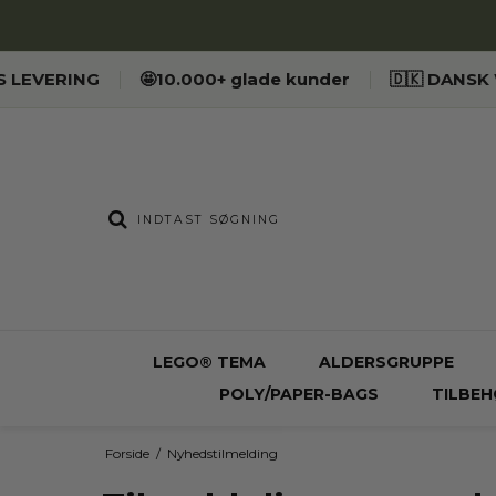
ES LEVERING
🤩10.000+ glade kunder
🇩🇰 DANS
LEGO® TEMA
ALDERSGRUPPE
POLY/PAPER-BAGS
TILBEH
Forside
/
Nyhedstilmelding