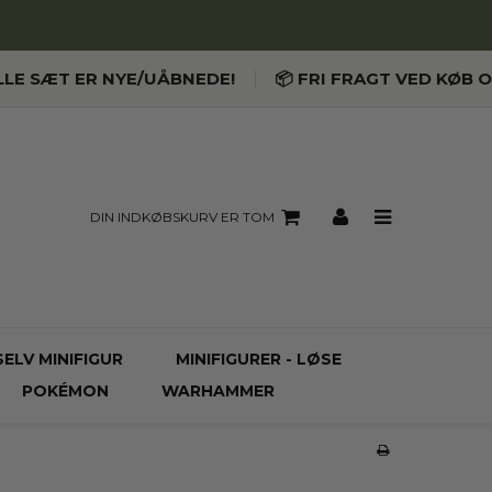
LLE SÆT ER NYE/UÅBNEDE!
📦 FRI FRAGT VED KØB O
DIN INDKØBSKURV ER TOM
SELV MINIFIGUR
MINIFIGURER - LØSE
POKÉMON
WARHAMMER