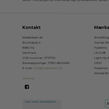
Kontakt
Mærke
Klodsbiksen.dk
BrickBling
Brunhøjvej 4
Games Wo
8680 Ry
Hubelino
Denmark
LEGO®
CVR-nummer
:
37117110
Light My B
Bankoplysninger
:
7780-6809636
OEM
E-mail
:
info@klodsbiksen.dk
Pokemon
Wicked Br
Sitemap
Læs vores anmeldelser