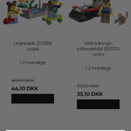
Legeplads (30588)
Vildtrednings-
luftpudebåd (30570)
30588
30570
1-2 hverdage
1-2 hverdage
49,00 DKK
39,00 DKK
44,10 DKK
35,10 DKK
VIS PRODUKT
VIS PRODUKT