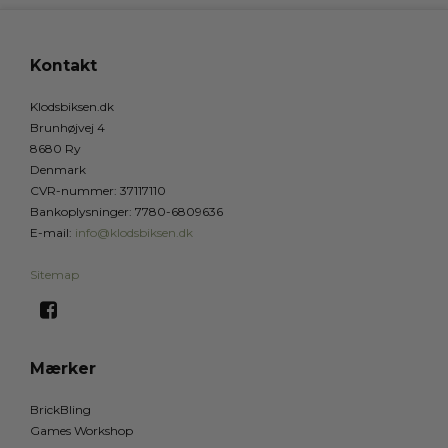
Kontakt
Klodsbiksen.dk
Brunhøjvej 4
8680 Ry
Denmark
CVR-nummer
:
37117110
Bankoplysninger
:
7780-6809636
E-mail
:
info@klodsbiksen.dk
Sitemap
Mærker
BrickBling
Games Workshop