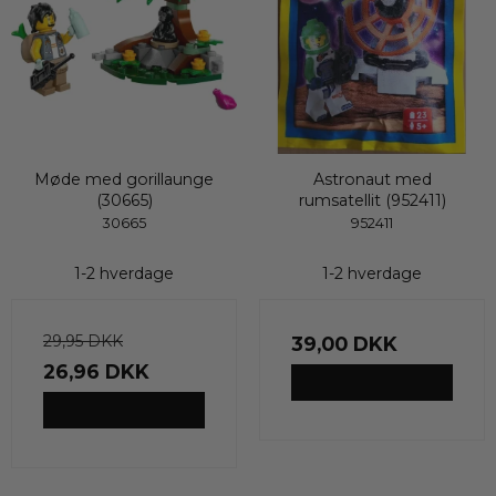
Møde med gorillaunge
Astronaut med
(30665)
rumsatellit (952411)
30665
952411
1-2 hverdage
1-2 hverdage
29,95 DKK
39,00 DKK
26,96 DKK
VIS PRODUKT
VIS PRODUKT