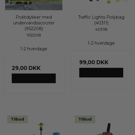
Politidykker med
Traffic Lights Polybag
undervandsscooter
(40311)
(952208)
40311B
952208
1-2 hverdage
1-2 hverdage
99,00 DKK
29,00 DKK
VIS PRODUKT
VIS PRODUKT
Tilbud
Tilbud