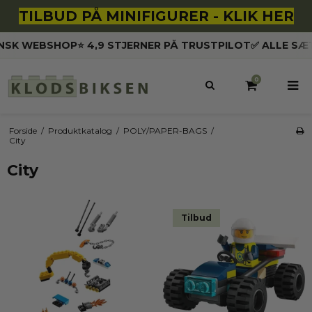
TILBUD PÅ MINIFIGURER - KLIK HER
EBSHOP
⭐️ 4,9 STJERNER PÅ TRUSTPILOT
✅ ALLE SÆT ER N
0
Forside
/
Produktkatalog
/
POLY/PAPER-BAGS
/
City
City
Tilbud