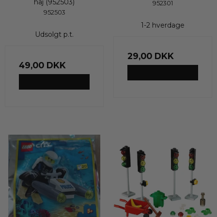
haj (952503)
952301
952503
1-2 hverdage
Udsolgt p.t.
29,00 DKK
49,00 DKK
VIS PRODUKT
VIS PRODUKT