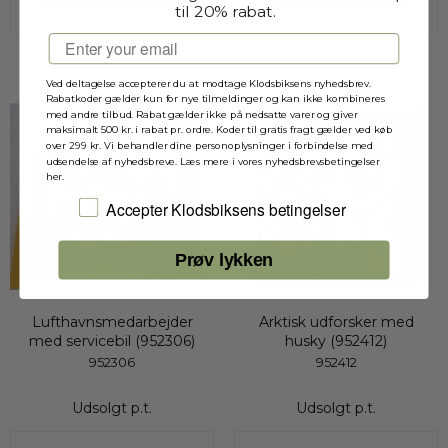
til 20% rabat.
Email
Ved deltagelse accepterer du at modtage Klodsbiksens nyhedsbrev.
Rabatkoder gælder kun for nye tilmeldinger og kan ikke kombineres
med andre tilbud. Rabat gælder ikke på nedsatte varer og giver
Udsolgt
Udsolgt
maksimalt 500 kr. i rabat pr. ordre. Koder til gratis fragt gælder ved køb
over 299 kr. Vi behandler dine personoplysninger i forbindelse med
udsendelse af nyhedsbreve. Læs mere i vores nyhedsbrevsbetingelser
her.
Jeg accepterer Klodsbiksens betingelser
Accepter Klodsbiksens betingelser
Prøv lykken
Lufthavnsmedarbejder
Arktisk udforsker med
med servicebil (952306)
husky (952412)
952306
952412
Udsolgt p.t.
Udsolgt p.t.