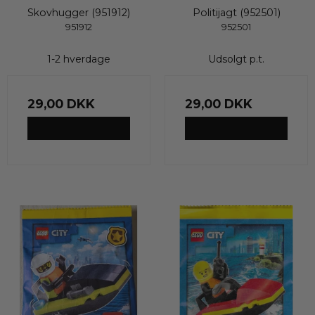
Skovhugger (951912)
Politijagt (952501)
951912
952501
1-2 hverdage
Udsolgt p.t.
29,00 DKK
29,00 DKK
VIS PRODUKT
VIS PRODUKT