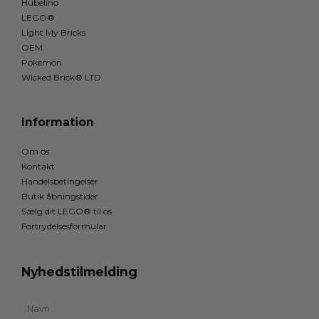
Hubelino
LEGO®
Light My Bricks
OEM
Pokemon
Wicked Brick® LTD
Information
Om os
Kontakt
Handelsbetingelser
Butik åbningstider
Sælg dit LEGO® til os
Fortrydelsesformular
Nyhedstilmelding