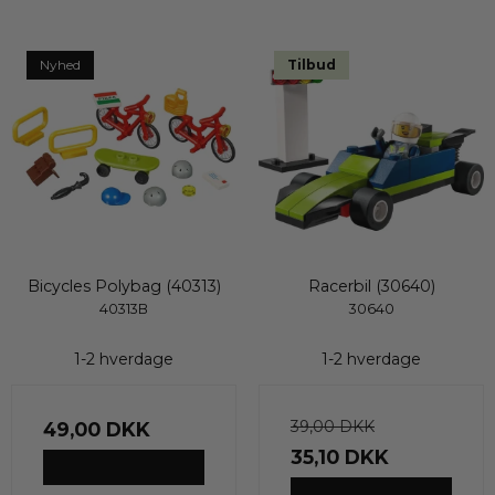
Nyhed
Tilbud
Bicycles Polybag (40313)
Racerbil (30640)
40313B
30640
1-2 hverdage
1-2 hverdage
39,00 DKK
49,00 DKK
35,10 DKK
VIS PRODUKT
VIS PRODUKT