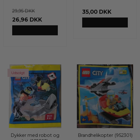
29,95 DKK
35,00 DKK
26,96 DKK
VIS PRODUKT
VIS PRODUKT
Udsolgt
Dykker med robot og
Brandhelikopter (952301)