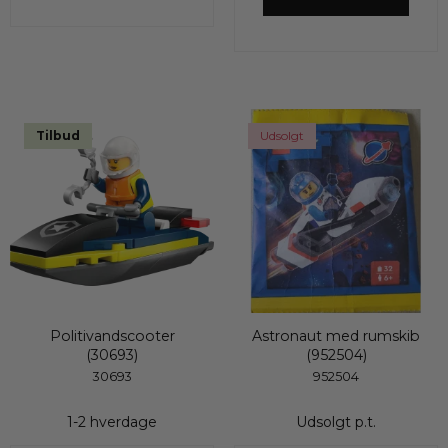
Tilbud
Udsolgt
Politivandscooter
Astronaut med rumskib
(30693)
(952504)
30693
952504
1-2 hverdage
Udsolgt p.t.