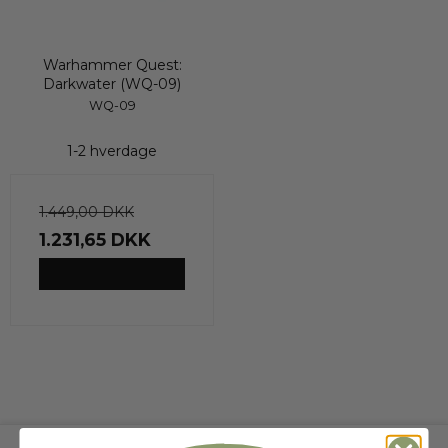
Warhammer Quest:
Darkwater (WQ-09)
WQ-09
1-2 hverdage
1.449,00 DKK
1.231,65 DKK
VIS PRODUKT