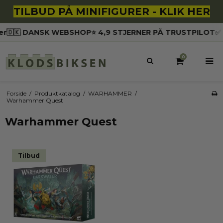
TILBUD PÅ MINIFIGURER - KLIK HER
r
🇩🇰 DANSK WEBSHOP
⭐️ 4,9 STJERNER PÅ TRUSTPILOT
✅ A
0
Forside
/
Produktkatalog
/
WARHAMMER
/
Warhammer Quest
Warhammer Quest
Tilbud