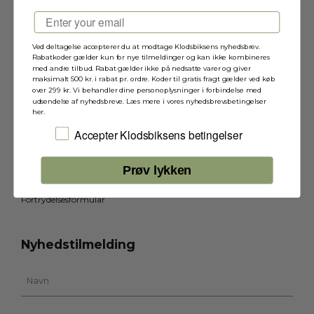
Light My Bricks
Email
OEM
Pokemon
Ved deltagelse accepterer du at modtage Klodsbiksens nyhedsbrev.
Wicked Brick® LTD
Rabatkoder gælder kun for nye tilmeldinger og kan ikke kombineres
med andre tilbud. Rabat gælder ikke på nedsatte varer og giver
maksimalt 500 kr. i rabat pr. ordre. Koder til gratis fragt gælder ved køb
over 299 kr. Vi behandler dine personoplysninger i forbindelse med
Information
udsendelse af nyhedsbreve. Læs mere i vores nyhedsbrevsbetingelser
her.
Om os
Jeg accepterer Klodsbiksens betingelser
Accepter Klodsbiksens betingelser
Kontakt
Handelsbetingelser
Prøv lykken
Butik åbningstider
Sælg dit LEGO® til os
Fortrydelsesformular
Nyhedstilmelding