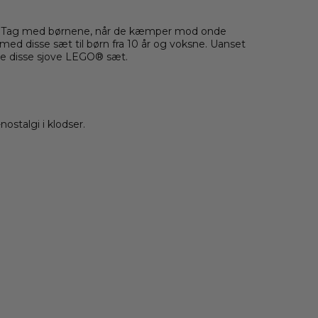
en. Tag med børnene, når de kæmper mod onde
 med disse sæt til børn fra 10 år og voksne. Uanset
lske disse sjove LEGO® sæt.
stalgi i klodser.