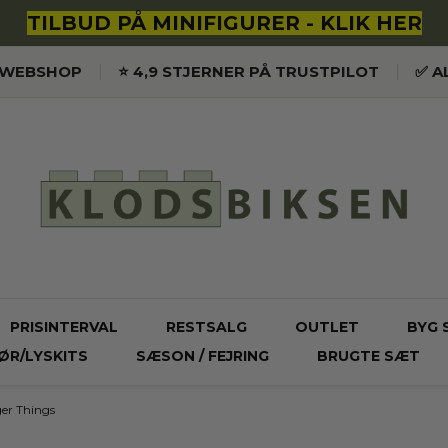
TILBUD PÅ MINIFIGURER - KLIK HER
K WEBSHOP
⭐️ 4,9 STJERNER PÅ TRUSTPILOT
✅ A
PRISINTERVAL
RESTSALG
OUTLET
BYG 
ØR/LYSKITS
SÆSON / FEJRING
BRUGTE SÆT
er Things