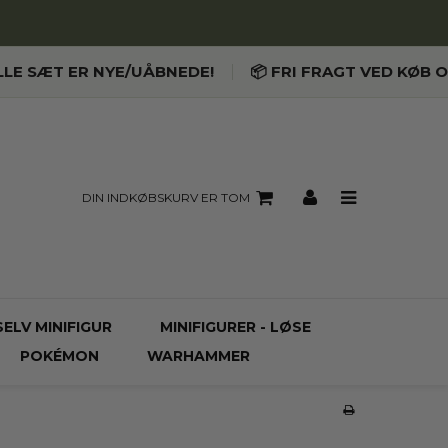
LLE SÆT ER NYE/UÅBNEDE!
📦 FRI FRAGT VED KØB O
DIN INDKØBSKURV ER TOM
SELV MINIFIGUR
MINIFIGURER - LØSE
POKÉMON
WARHAMMER