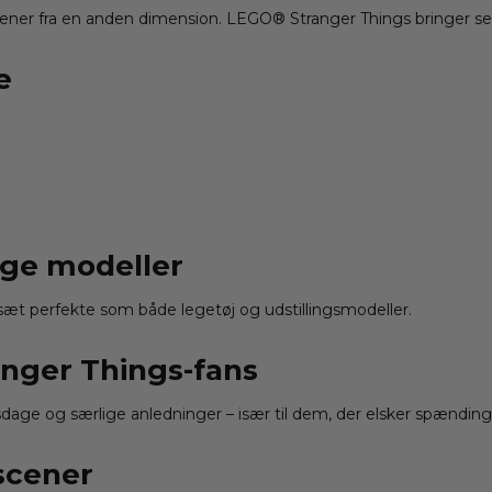
er fra en anden dimension. LEGO® Stranger Things bringer serie
e
rige modeller
 sæt perfekte som både legetøj og udstillingsmodeller.
anger Things-fans
dage og særlige anledninger – især til dem, der elsker spænding o
tscener