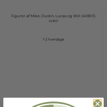
Figurer af Mike, Dustin, Lucas og Will (40801)
40801
1-2 hverdage