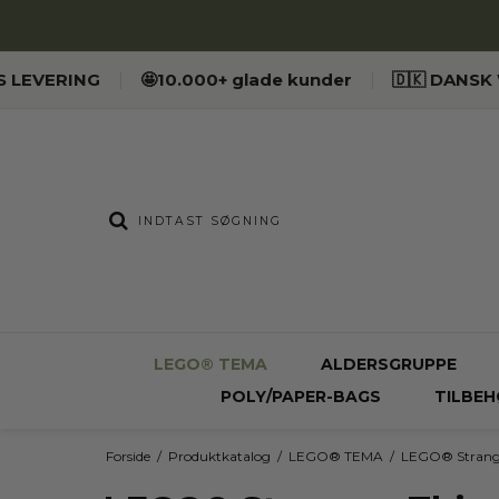
ES LEVERING
🤩10.000+ glade kunder
🇩🇰 DANS
LEGO® TEMA
ALDERSGRUPPE
POLY/PAPER-BAGS
TILBEH
Forside
/
Produktkatalog
/
LEGO® TEMA
/
LEGO® Strang