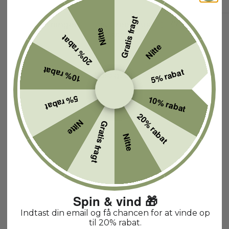
Gratis fragt
Stranger Things: Creel-huset (11370)
Nitte
11370
20% rabat
Nitte
10% rabat
5% rabat
Udsolgt p.t.
5% rabat
10% rabat
20% rabat
Nitte
Gratis fragt
Nitte
Spin & vind 🎁
Indtast din email og få chancen for at vinde op
til 20% rabat.