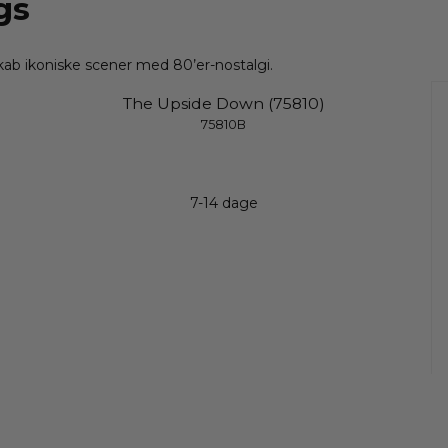
gs
b ikoniske scener med 80’er-nostalgi.
The Upside Down (75810)
75810B
7-14 dage