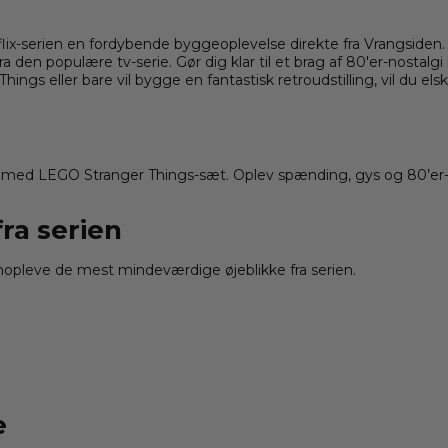
flix-serien en fordybende byggeoplevelse direkte fra Vrangsid
den populære tv-serie. Gør dig klar til et brag af 80'er-nostalgi
hings eller bare vil bygge en fantastisk retroudstilling, vil du e
med
LEGO
Stranger Things-sæt. Oplev spænding, gys og 80’er-no
ra serien
leve de mest mindeværdige øjeblikke fra serien.
e