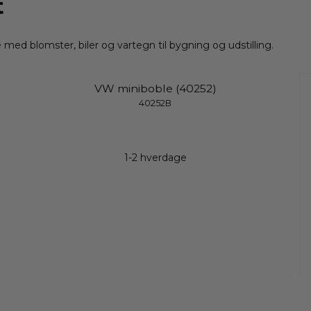
t
ed blomster, biler og vartegn til bygning og udstilling.
VW miniboble (40252)
40252B
1-2 hverdage