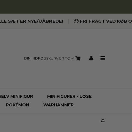
LLE SÆT ER NYE/UÅBNEDE!
📦 FRI FRAGT VED KØB O
DIN INDKØBSKURV ER TOM
SELV MINIFIGUR
MINIFIGURER - LØSE
POKÉMON
WARHAMMER