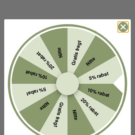
Fiat 500 (10271)
10271B
Gratis fragt
Nitte
1-2 hverdage
20% rabat
Nitte
10% rabat
5% rabat
5% rabat
10% rabat
20% rabat
Nitte
Gratis fragt
Nitte