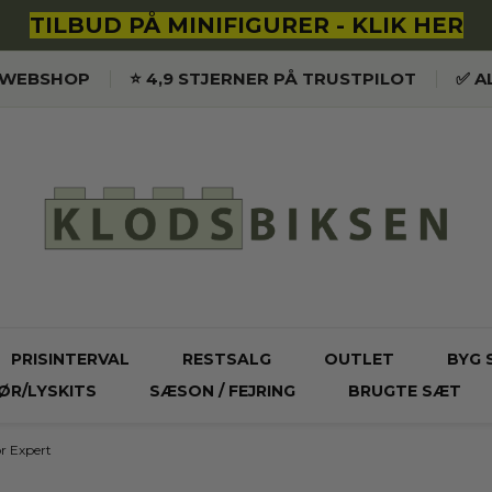
TILBUD PÅ MINIFIGURER - KLIK HER
K WEBSHOP
⭐️ 4,9 STJERNER PÅ TRUSTPILOT
✅ A
PRISINTERVAL
RESTSALG
OUTLET
BYG 
ØR/LYSKITS
SÆSON / FEJRING
BRUGTE SÆT
 Expert