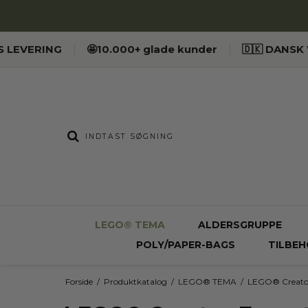
ES LEVERING
🤩10.000+ glade kunder
🇩🇰 DANS
LEGO® TEMA
ALDERSGRUPPE
POLY/PAPER-BAGS
TILBEH
Forside
/
Produktkatalog
/
LEGO® TEMA
/
LEGO® Creator