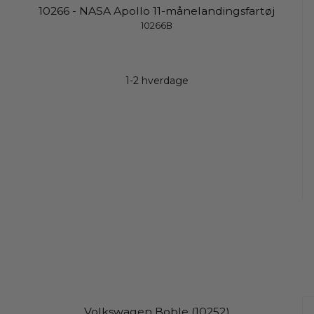
10266 - NASA Apollo 11-månelandingsfartøj
10266B
1-2 hverdage
Volkswagen Boble (10252)