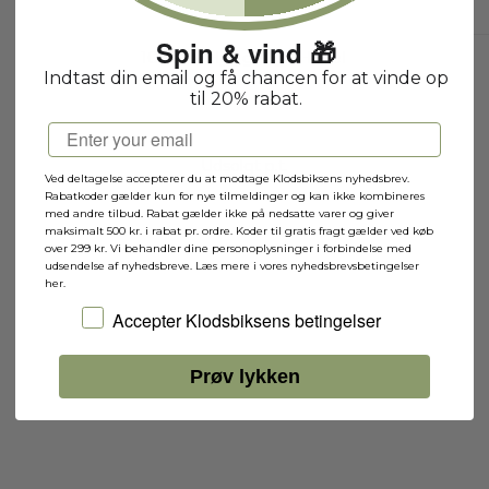
Spin & vind 🎁
10297 - Hyggeligt Hotel
Indtast din email og få chancen for at vinde op
10297B
til 20% rabat.
Email
Udsolgt p.t.
Ved deltagelse accepterer du at modtage Klodsbiksens nyhedsbrev.
Rabatkoder gælder kun for nye tilmeldinger og kan ikke kombineres
med andre tilbud. Rabat gælder ikke på nedsatte varer og giver
maksimalt 500 kr. i rabat pr. ordre. Koder til gratis fragt gælder ved køb
over 299 kr. Vi behandler dine personoplysninger i forbindelse med
udsendelse af nyhedsbreve. Læs mere i vores nyhedsbrevsbetingelser
her.
Jeg accepterer Klodsbiksens betingelser
Accepter Klodsbiksens betingelser
Prøv lykken