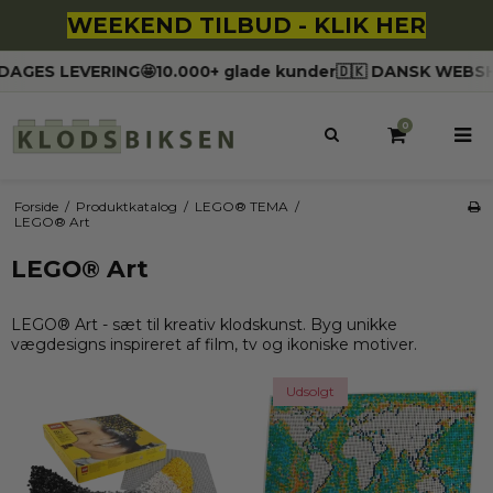
WEEKEND TILBUD - KLIK HER
S LEVERING
🤩10.000+ glade kunder
🇩🇰 DANSK WEBSHOP
⭐️
0
Forside
/
Produktkatalog
/
LEGO® TEMA
/
LEGO® Art
LEGO® Art
LEGO® Art - sæt til kreativ klodskunst. Byg unikke
vægdesigns inspireret af film, tv og ikoniske motiver.
Udsolgt