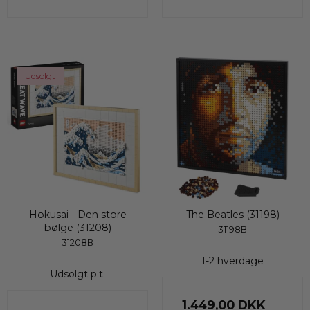
Udsolgt
Hokusai - Den store
The Beatles (31198)
bølge (31208)
31198B
31208B
1-2 hverdage
Udsolgt p.t.
1.449,00 DKK