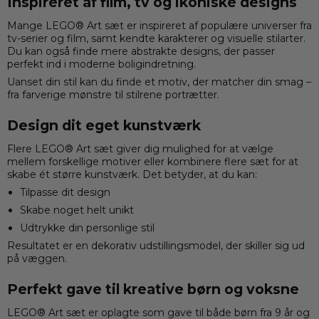
Inspireret af film, tv og ikoniske designs
Mange LEGO® Art sæt er inspireret af populære universer fra
tv-serier
og
film
, samt kendte karakterer og visuelle stilarter.
Du kan også finde mere abstrakte designs, der passer
perfekt ind i moderne boligindretning.
Uanset din stil kan du finde et motiv, der matcher din smag –
fra farverige mønstre til stilrene portrætter.
Design dit eget kunstværk
Flere LEGO® Art sæt giver dig mulighed for at vælge
mellem forskellige motiver eller kombinere flere sæt for at
skabe ét større kunstværk. Det betyder, at du kan:
Tilpasse dit design
Skabe noget helt unikt
Udtrykke din personlige stil
Resultatet er en dekorativ udstillingsmodel, der skiller sig ud
på væggen.
Perfekt gave til kreative børn og voksne
LEGO® Art sæt er oplagte som gave til både børn fra 9 år og