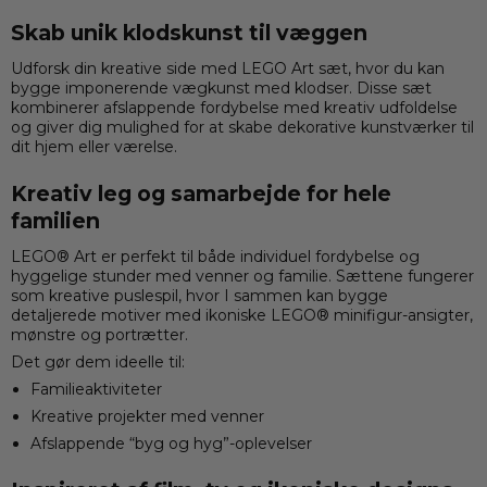
Skab unik klodskunst til væggen
Udforsk din kreative side med
LEGO
Art sæt, hvor du kan
bygge imponerende vægkunst med klodser. Disse sæt
kombinerer afslappende fordybelse med kreativ udfoldelse
og giver dig mulighed for at skabe dekorative kunstværker til
dit hjem eller værelse.
Kreativ leg og samarbejde for hele
familien
LEGO® Art er perfekt til både individuel fordybelse og
hyggelige stunder med venner og familie. Sættene fungerer
som kreative puslespil, hvor I sammen kan bygge
detaljerede motiver med ikoniske LEGO® minifigur-ansigter,
mønstre og portrætter.
Det gør dem ideelle til:
Familieaktiviteter
Kreative projekter med venner
Afslappende “byg og hyg”-oplevelser