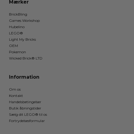
Mærker
BrickBling
Games Workshop
Hubelino
LEGO®
Light My Bricks
OEM
Pokemon
Wicked Brick® LTD
Information
Om os
Kontakt
Handelsbetingelser
Butik åbningstider
Sælg dit LEGO® til os
Fortrydelsesformular