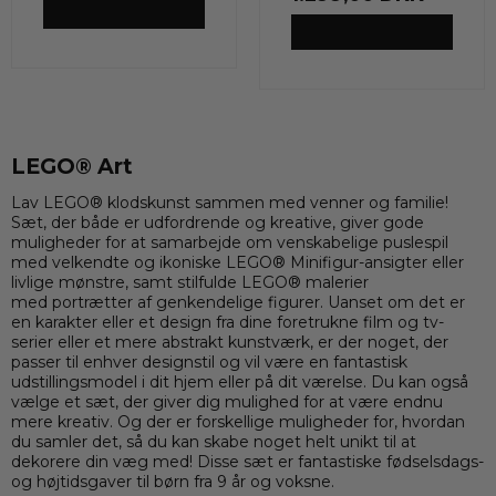
VIS PRODUKT
VIS PRODUKT
LEGO® Art
Lav LEGO® klodskunst sammen med venner og familie!
Sæt, der både er udfordrende og kreative, giver gode
muligheder for at samarbejde om venskabelige puslespil
med velkendte og ikoniske LEGO® Minifigur-ansigter eller
livlige mønstre, samt stilfulde LEGO® malerier
med portrætter af genkendelige figurer. Uanset om det er
en karakter eller et design fra dine foretrukne film og tv-
serier eller et mere abstrakt kunstværk, er der noget, der
passer til enhver designstil og vil være en fantastisk
udstillingsmodel i dit hjem eller på dit værelse. Du kan også
vælge et sæt, der giver dig mulighed for at være endnu
mere kreativ. Og der er forskellige muligheder for, hvordan
du samler det, så du kan skabe noget helt unikt til at
dekorere din væg med! Disse sæt er fantastiske fødselsdags-
og højtidsgaver til børn fra 9 år og voksne.