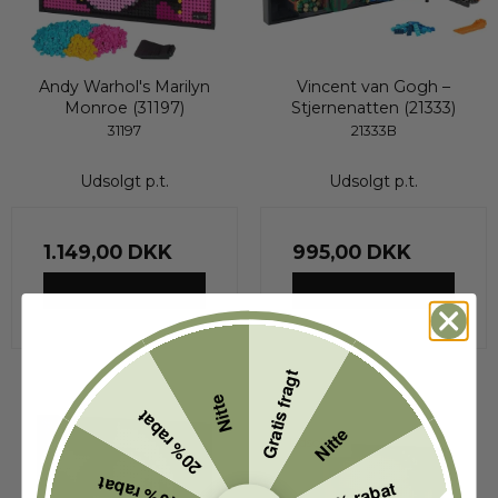
Andy Warhol's Marilyn
Vincent van Gogh –
Monroe (31197)
Stjernenatten (21333)
31197
21333B
Udsolgt p.t.
Udsolgt p.t.
1.149,00 DKK
995,00 DKK
VIS PRODUKT
VIS PRODUKT
Gratis fragt
Nitte
20% rabat
Nitte
Udsolgt
10% rabat
5% rabat