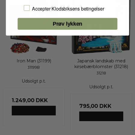
Udsolgt
Udsolgt
Jeg accepterer Klodsbiksens betingelser
Accepter Klodsbiksens betingelser
Prøv lykken
Iron Man (31199)
Japansk landskab med
kirsebærblomster (31218)
31199B
31218
Udsolgt p.t.
Udsolgt p.t.
1.249,00 DKK
795,00 DKK
VIS PRODUKT
VIS PRODUKT