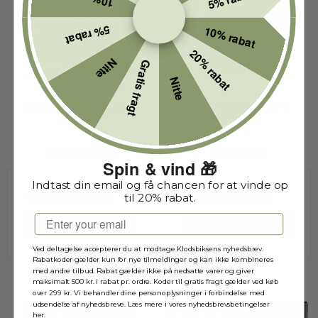
5% rabat
10% rabat
20% rabat
Nitte
Gratis fragt
Nitte
Mickey Mouse (31202)
Elvis Presley (31204)
31202
31204B
1-2 hverdage
Udsolgt p.t.
Spin & vind 🎁
Indtast din email og få chancen for at vinde op
1.349,00 DKK
1.249,00 DKK
til 20% rabat.
Email
VIS PRODUKT
VIS PRODUKT
Ved deltagelse accepterer du at modtage Klodsbiksens nyhedsbrev.
Rabatkoder gælder kun for nye tilmeldinger og kan ikke kombineres
med andre tilbud. Rabat gælder ikke på nedsatte varer og giver
maksimalt 500 kr. i rabat pr. ordre. Koder til gratis fragt gælder ved køb
over 299 kr. Vi behandler dine personoplysninger i forbindelse med
udsendelse af nyhedsbreve. Læs mere i vores nyhedsbrevsbetingelser
her.