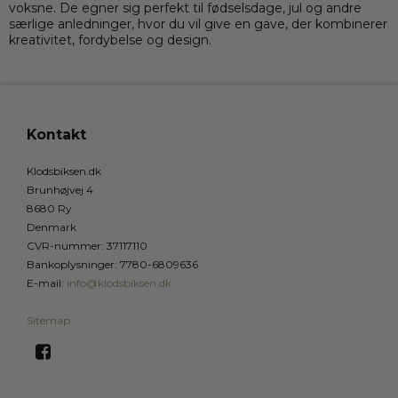
voksne. De egner sig perfekt til fødselsdage, jul og andre
særlige anledninger, hvor du vil give en gave, der kombinerer
kreativitet, fordybelse og design.
Kontakt
Klodsbiksen.dk
Brunhøjvej 4
8680 Ry
Denmark
CVR-nummer
:
37117110
Bankoplysninger
:
7780-6809636
E-mail
:
info@klodsbiksen.dk
Sitemap