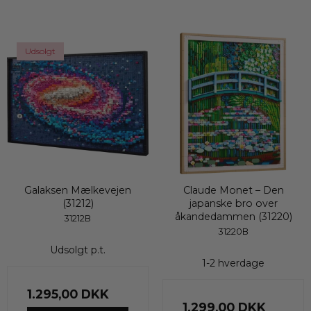
Udsolgt
Galaksen Mælkevejen
Claude Monet – Den
(31212)
japanske bro over
åkandedammen (31220)
31212B
31220B
Udsolgt p.t.
1-2 hverdage
1.295,00 DKK
1.299,00 DKK