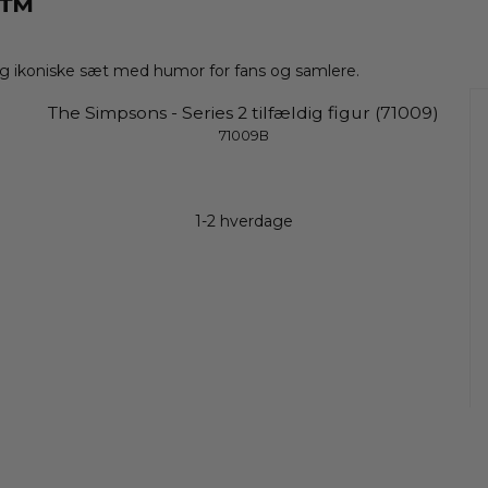
s™
og ikoniske sæt med humor for fans og samlere.
The Simpsons - Series 2 tilfældig figur (71009)
71009B
1-2 hverdage