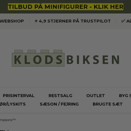
TILBUD PÅ MINIFIGURER - KLIK HER
K WEBSHOP
⭐️ 4,9 STJERNER PÅ TRUSTPILOT
✅ A
PRISINTERVAL
RESTSALG
OUTLET
BYG 
ØR/LYSKITS
SÆSON / FEJRING
BRUGTE SÆT
impsons™