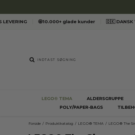
ES LEVERING
🤩10.000+ glade kunder
🇩🇰 DANS
LEGO® TEMA
ALDERSGRUPPE
POLY/PAPER-BAGS
TILBEH
Forside
/
Produktkatalog
/
LEGO® TEMA
/
LEGO® The S