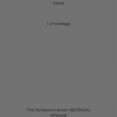
41632B
1-2 hverdage
The Simpsons-stuen (6578424)
6578424B