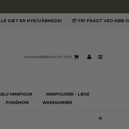
LLE SÆT ER NYE/UÅBNEDE!
📦 FRI FRAGT VED KØB O
DIN INDKØBSKURV ER TOM
SELV MINIFIGUR
MINIFIGURER - LØSE
POKÉMON
WARHAMMER