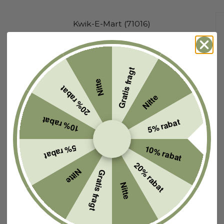
Kwik-E-Mart (71016)
71016B
Gratis fragt
1-2 hverdage
Nitte
20% rabat
Nitte
10% rabat
5% rabat
5% rabat
10% rabat
20% rabat
Nitte
Gratis fragt
Nitte