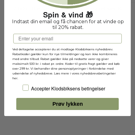
71005 - The Simpsons Series 1 (komplet sæt 16
Spin & vind 🎁
minifigurer)
71005B
Indtast din email og få chancen for at vinde op
til 20% rabat.
Email
Udsolgt p.t.
Ved deltagelse accepterer du at modtage Klodsbiksens nyhedsbrev.
Rabatkoder gælder kun for nye tilmeldinger og kan ikke kombineres
med andre tilbud. Rabat gælder ikke på nedsatte varer og giver
maksimalt 500 kr. i rabat pr. ordre. Koder til gratis fragt gælder ved køb
over 299 kr. Vi behandler dine personoplysninger i forbindelse med
udsendelse af nyhedsbreve. Læs mere i vores nyhedsbrevsbetingelser
her.
Jeg accepterer Klodsbiksens betingelser
Accepter Klodsbiksens betingelser
Prøv lykken