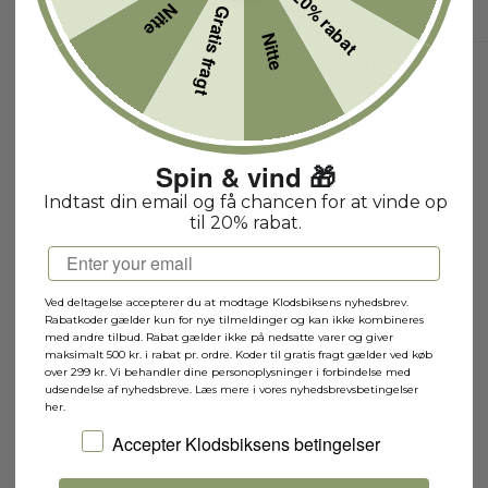
20% rabat
Nitte
Gratis fragt
Nitte
Series 18 - Komplet Sæt (71021)
71021SB
Spin & vind 🎁
1-2 hverdage
Indtast din email og få chancen for at vinde op
til 20% rabat.
Email
Ved deltagelse accepterer du at modtage Klodsbiksens nyhedsbrev.
Rabatkoder gælder kun for nye tilmeldinger og kan ikke kombineres
med andre tilbud. Rabat gælder ikke på nedsatte varer og giver
maksimalt 500 kr. i rabat pr. ordre. Koder til gratis fragt gælder ved køb
over 299 kr. Vi behandler dine personoplysninger i forbindelse med
udsendelse af nyhedsbreve. Læs mere i vores nyhedsbrevsbetingelser
her.
Jeg accepterer Klodsbiksens betingelser
Accepter Klodsbiksens betingelser