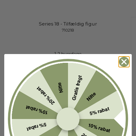
Series 18 - Tilfældig figur
71021B
1-2 hverdage
Gratis fragt
Nitte
20% rabat
Nitte
10% rabat
5% rabat
5% rabat
10% rabat