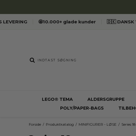
ES LEVERING
🤩10.000+ glade kunder
🇩🇰 DANS
LEGO® TEMA
ALDERSGRUPPE
POLY/PAPER-BAGS
TILBEH
Forside
/
Produktkatalog
/
MINIFIGURER - LØSE
/
Series 18