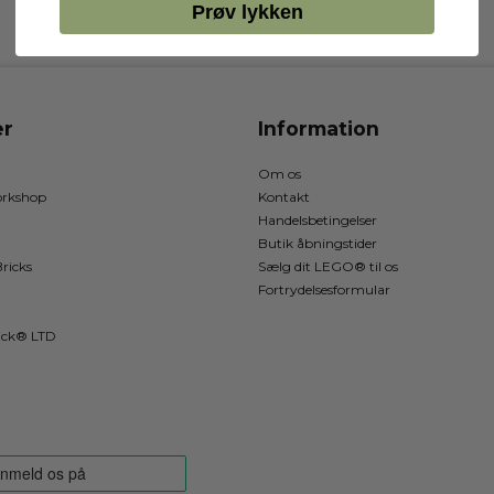
Prøv lykken
r
Information
Om os
rkshop
Kontakt
Handelsbetingelser
Butik åbningstider
ricks
Sælg dit LEGO® til os
Fortrydelsesformular
ick® LTD