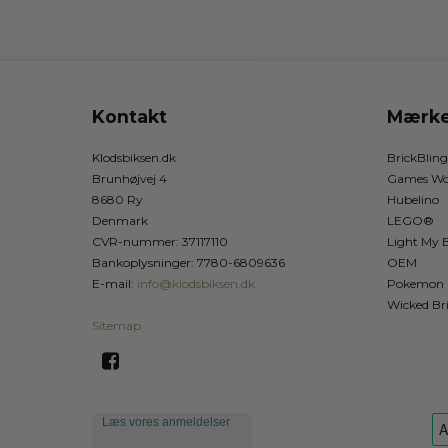
Kontakt
Mærke
Klodsbiksen.dk
BrickBling
Brunhøjvej 4
Games Wo
8680 Ry
Hubelino
Denmark
LEGO®
CVR-nummer
:
37117110
Light My B
Bankoplysninger
:
7780-6809636
OEM
E-mail
:
info@klodsbiksen.dk
Pokemon
Wicked Br
Sitemap
Læs vores anmeldelser