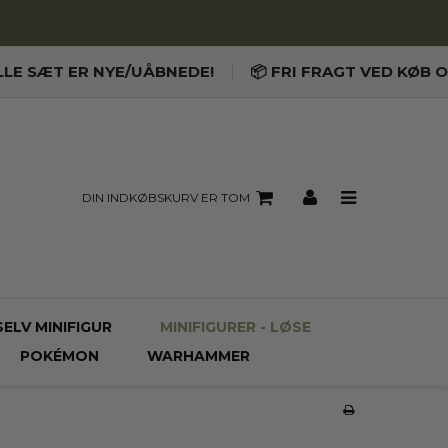
LLE SÆT ER NYE/UÅBNEDE!
📦 FRI FRAGT VED KØB O
DIN INDKØBSKURV ER TOM
SELV MINIFIGUR
MINIFIGURER - LØSE
POKÉMON
WARHAMMER