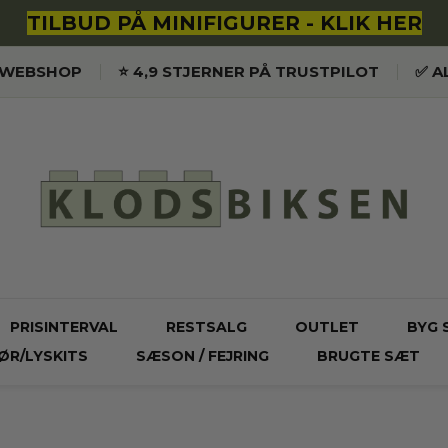
TILBUD PÅ MINIFIGURER - KLIK HER
K WEBSHOP
⭐️ 4,9 STJERNER PÅ TRUSTPILOT
✅ A
PRISINTERVAL
RESTSALG
OUTLET
BYG 
ØR/LYSKITS
SÆSON / FEJRING
BRUGTE SÆT