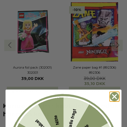
-10%
Aurora foil pack (302001)
Zane paper bag #1 (892306)
302001
892306
39,00 DKK
39,00 DKK
35,10 DKK
KØB (1-2 HVERDAGE)
KØB (1-2 HVERDAGE)
Kunder der har købt dette produkt
Gratis fragt
har også købt
Nitte