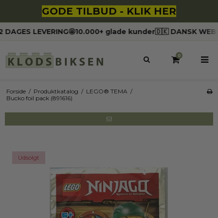
GODE TILBUD - KLIK HER
 DAGES LEVERING
🤩10.000+ glade kunder
🇩🇰 DANSK WEBS
0
Forside
/
Produktkatalog
/
LEGO® TEMA
/
Bucko foil pack (891616)
Udsolgt