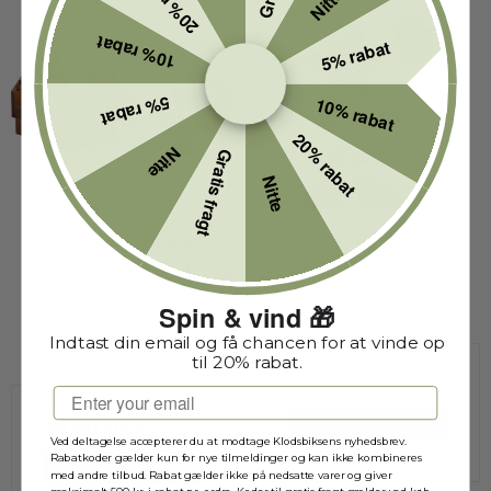
20% rabat
Nitte
Udsolgt
10% rabat
5% rabat
5% rabat
10% rabat
20% rabat
Nitte
Gratis fragt
Nitte
Dumbledores kontor
Zane (NJO0699)
med Harry Potter
NJO0699
(30724)
Spin & vind 🎁
30724
Udsolgt p.t.
Indtast din email og få chancen for at vinde op
1-2 hverdage
til 20% rabat.
39,00 DKK
Email
VIS PRODUKT
29,00 DKK
Ved deltagelse accepterer du at modtage Klodsbiksens nyhedsbrev.
Rabatkoder gælder kun for nye tilmeldinger og kan ikke kombineres
VIS PRODUKT
med andre tilbud. Rabat gælder ikke på nedsatte varer og giver