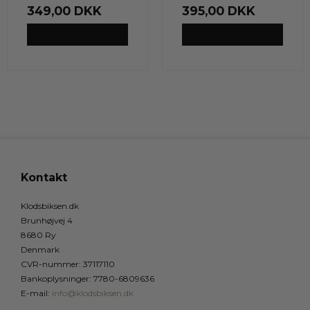
349,00 DKK
395,00 DKK
VIS PRODUKT
VIS PRODUKT
Kontakt
Klodsbiksen.dk
Brunhøjvej 4
8680 Ry
Denmark
CVR-nummer
:
37117110
Bankoplysninger
:
7780-6809636
E-mail
:
info@klodsbiksen.dk