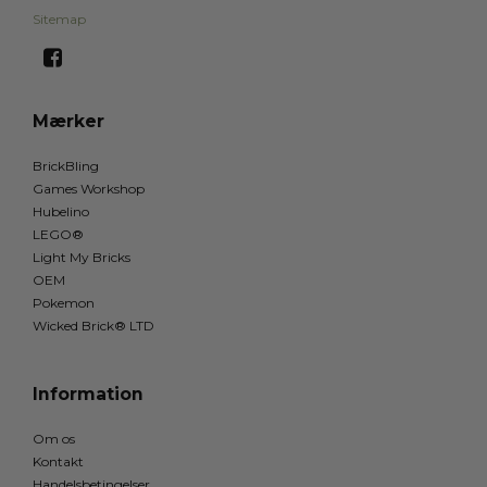
Sitemap
Mærker
BrickBling
Games Workshop
Hubelino
LEGO®
Light My Bricks
OEM
Pokemon
Wicked Brick® LTD
Information
Om os
Kontakt
Handelsbetingelser