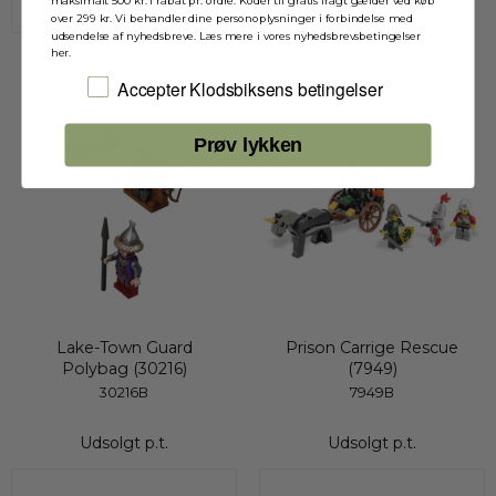
maksimalt 500 kr. i rabat pr. ordre. Koder til gratis fragt gælder ved køb
over 299 kr. Vi behandler dine personoplysninger i forbindelse med
udsendelse af nyhedsbreve. Læs mere i vores nyhedsbrevsbetingelser
her.
Jeg accepterer Klodsbiksens betingelser
Accepter Klodsbiksens betingelser
Udsolgt
Udsolgt
Prøv lykken
Lake-Town Guard
Prison Carrige Rescue
Polybag (30216)
(7949)
30216B
7949B
Udsolgt p.t.
Udsolgt p.t.