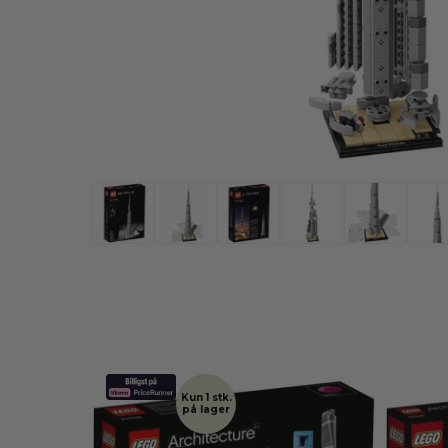
Kun 1 stk.
på lager