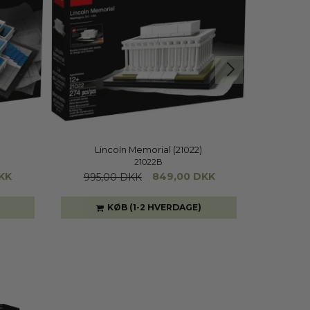
Lincoln Memorial (21022)
21022B
KK
849,00 DKK
995,00 DKK
1.295
KØB (1-2 HVERDAGE)