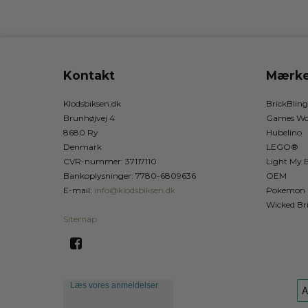
Kontakt
Mærke
Klodsbiksen.dk
BrickBling
Brunhøjvej 4
Games Wo
8680 Ry
Hubelino
Denmark
LEGO®
CVR-nummer
:
37117110
Light My B
Bankoplysninger
:
7780-6809636
OEM
E-mail
:
info@klodsbiksen.dk
Pokemon
Wicked Br
Sitemap
Læs vores anmeldelser