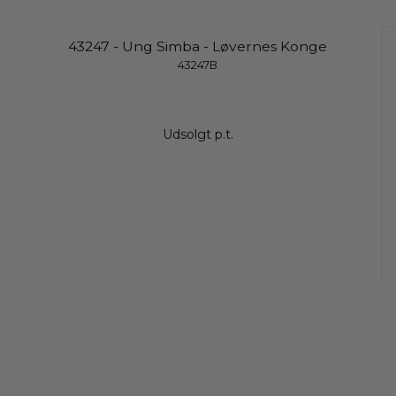
43247 - Ung Simba - Løvernes Konge
43247B
Udsolgt p.t.