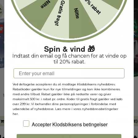
20% rabat
Nitte
Gratis fragt
k.
Nitte
r
Spin & vind 🎁
Indtast din email og få chancen for at vinde op
til 20% rabat.
Email
Ved deltagelse accepterer du at modtage Klodsbiksens nyhedsbrev.
Rabatkoder gælder kun for nye tilmeldinger og kan ikke kombineres
med andre tilbud. Rabat gælder ikke på nedsatte varer og giver
10190 - Market Street
The X-Files (21369)
maksimalt 500 kr. i rabat pr. ordre. Koder til gratis fragt gælder ved køb
10190B
21369B
over 299 kr. Vi behandler dine personoplysninger i forbindelse med
27.995,00 DKK
1.599,95 DKK
udsendelse af nyhedsbreve. Læs mere i vores nyhedsbrevsbetingelser
her.
KØB (1-2 HVERDAGE)
KØB (1-2 HVERDAGE)
Jeg accepterer Klodsbiksens betingelser
Accepter Klodsbiksens betingelser