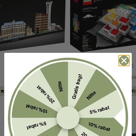
Las Vegas (21047)
LEGO® House (21037)
21047B
21037
Gratis fragt
849,00 DKK
749,00 D
849,00 DKK
Nitte
20% rabat
KØB (1-2 HVERDAGE)
KØB (1-2 HVERDAGE)
Nitte
10% rabat
5% rabat
Andre købte også
5% rabat
10% rabat