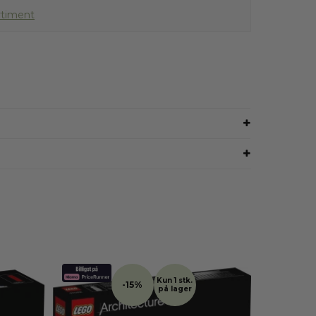
rtiment
Kun 1 stk.
-15%
-39%
på lager