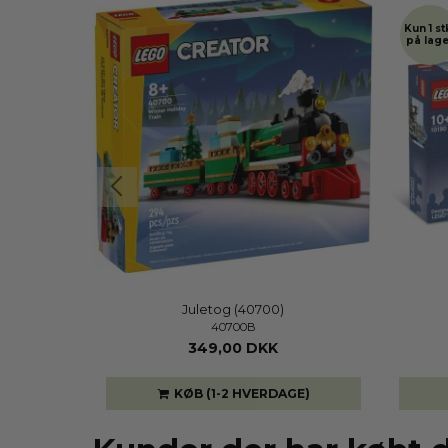
Kun 1 st
på lage
Juletog (40700)
40700B
00 DKK
349,00 DKK
GE)
KØB (1-2 HVERDAGE)