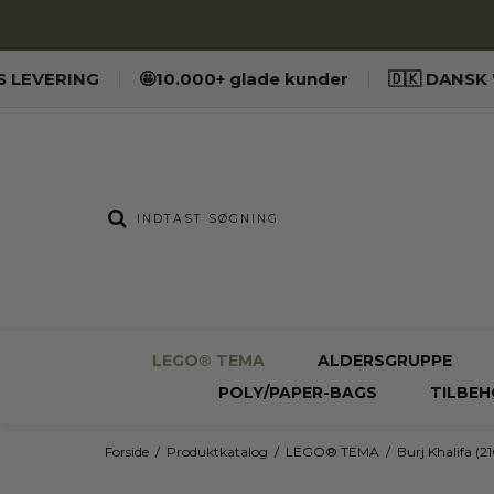
ES LEVERING
🤩10.000+ glade kunder
🇩🇰 DANS
LEGO® TEMA
ALDERSGRUPPE
POLY/PAPER-BAGS
TILBEH
Forside
/
Produktkatalog
/
LEGO® TEMA
/
Burj Khalifa (21