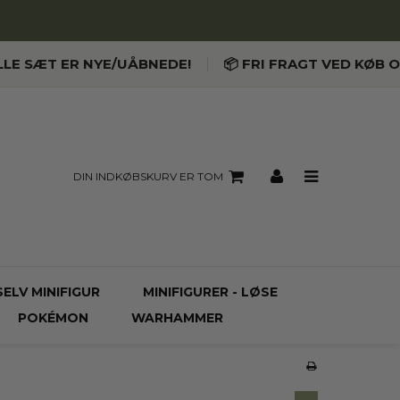
LLE SÆT ER NYE/UÅBNEDE!
📦 FRI FRAGT VED KØB O
DIN INDKØBSKURV ER TOM
SELV MINIFIGUR
MINIFIGURER - LØSE
POKÉMON
WARHAMMER