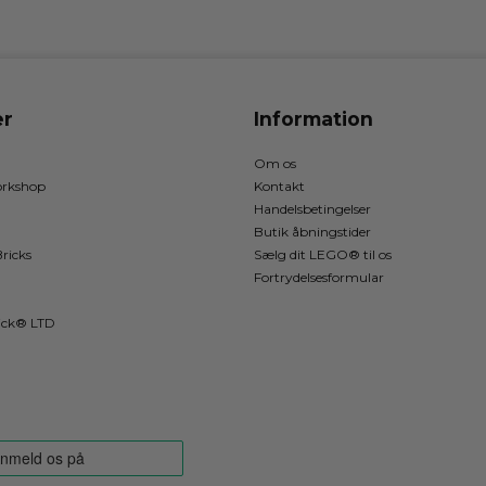
r
Information
Om os
rkshop
Kontakt
Handelsbetingelser
Butik åbningstider
ricks
Sælg dit LEGO® til os
Fortrydelsesformular
ick® LTD