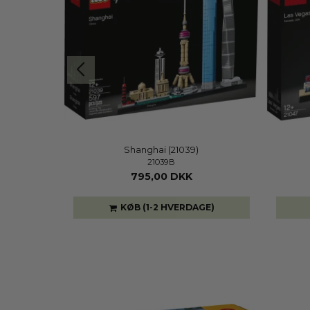
00002)
Shanghai (21039)
21039B
795,00 DKK
GE)
KØB (1-2 HVERDAGE)