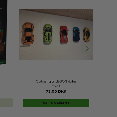
Kun 1 stk.
på lager
MD 
Ophæng til LEGO®-biler
MV3-L
72,00 DKK
VÆLG VARIANT