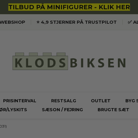
TILBUD PÅ MINIFIGURER - KLIK HER
K WEBSHOP
⭐️ 4,9 STJERNER PÅ TRUSTPILOT
✅ A
PRISINTERVAL
RESTSALG
OUTLET
BYG 
ØR/LYSKITS
SÆSON / FEJRING
BRUGTE SÆT
031)