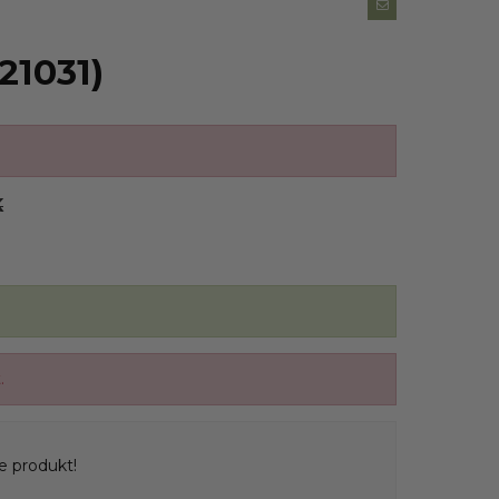
(21031)
K
.
te produkt!