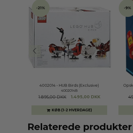
-21%
-9%
4002014 - HUB Birds (Exclusive)
Opsk
4002014B
1.495,00 DKK
1.895,00 DKK
4
GE)
KØB (1-2 HVERDAGE)
Relaterede produkter