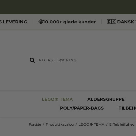
ES LEVERING
🤩10.000+ glade kunder
🇩🇰 DANS
LEGO® TEMA
ALDERSGRUPPE
POLY/PAPER-BAGS
TILBEH
Forside
/
Produktkatalog
/
LEGO® TEMA
/
Eiffels lejlighe