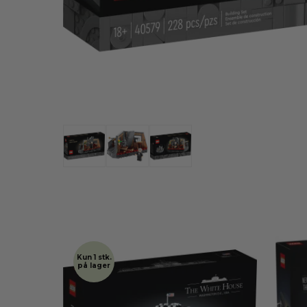
Kun 1 stk.
på lager