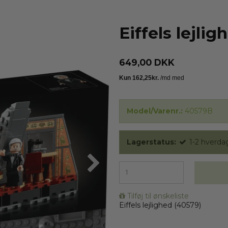
Eiffels lejli
649,00 DKK
Model/Varenr.:
40579B
Lagerstatus:
1-2 hverda
Tilføj til ønskeliste
Eiffels lejlighed (40579)