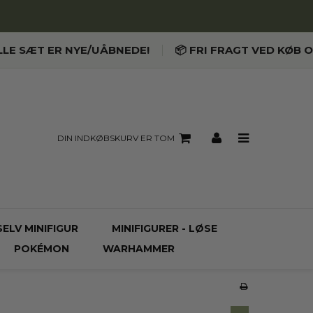
LLE SÆT ER NYE/UÅBNEDE!
📦 FRI FRAGT VED KØB O
DIN INDKØBSKURV ER TOM
SELV MINIFIGUR
MINIFIGURER - LØSE
POKÉMON
WARHAMMER