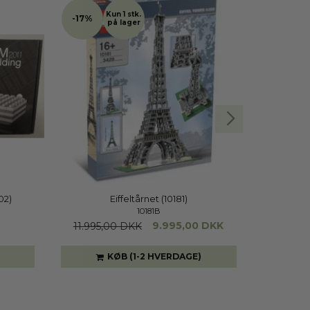
Kun 1 stk.
-17%
på lager
02)
Eiffeltårnet (10181)
Ori
10181B
9.995,00 DKK
11.995,00 DKK
KØB (1-2 HVERDAGE)