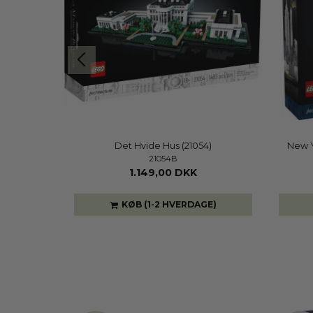
Det Hvide Hus (21054)
New Y
21054B
1.149,00 DKK
GE)
KØB (1-2 HVERDAGE)