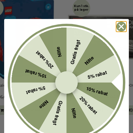
Kun 1 stk.
på lager
Gratis fragt
Nitte
20% rabat
Nitte
10% rabat
5% rabat
aleret Babyastronaut (40767)
LOM 2011 Moulding (40000
5% rabat
10% rabat
40767B
4000002B
449,00 DKK
29.995,00 DKK
95,00 DKK
20% rabat
Nitte
Gratis fragt
Nitte
KØB (1-2 HVERDAGE)
KØB (1-2 HVERDAGE)