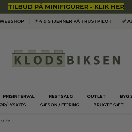
TILBUD PÅ MINIFIGURER - KLIK HER
K WEBSHOP
⭐️ 4,9 STJERNER PÅ TRUSTPILOT
✅ A
PRISINTERVAL
RESTSALG
OUTLET
BYG 
ØR/LYSKITS
SÆSON / FEJRING
BRUGTE SÆT
d (40579)