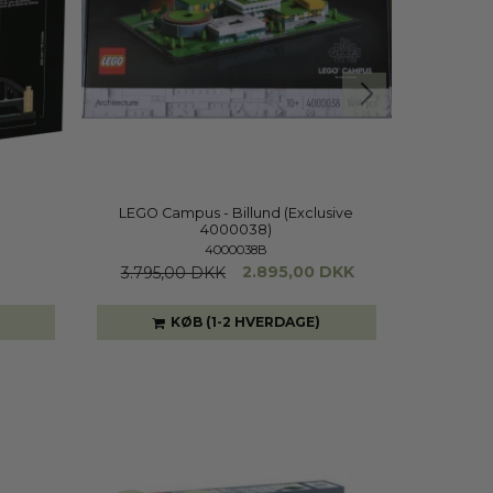
LEGO Campus - Billund (Exclusive
4000038)
4000038B
2.895,00 DKK
3.795,00 DKK
649,
KØB (1-2 HVERDAGE)