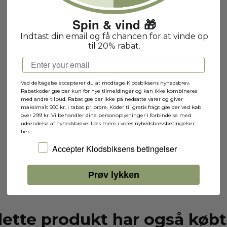
Spin & vind 🎁
Eiffeltårnet (10307)
Indtast din email og få chancen for at vinde op
10307
til 20% rabat.
Email
Udsolgt p.t.
Ved deltagelse accepterer du at modtage Klodsbiksens nyhedsbrev.
Rabatkoder gælder kun for nye tilmeldinger og kan ikke kombineres
med andre tilbud. Rabat gælder ikke på nedsatte varer og giver
maksimalt 500 kr. i rabat pr. ordre. Koder til gratis fragt gælder ved køb
over 299 kr. Vi behandler dine personoplysninger i forbindelse med
udsendelse af nyhedsbreve. Læs mere i vores nyhedsbrevsbetingelser
her.
Jeg accepterer Klodsbiksens betingelser
Accepter Klodsbiksens betingelser
Prøv lykken
dette produkt har også købt