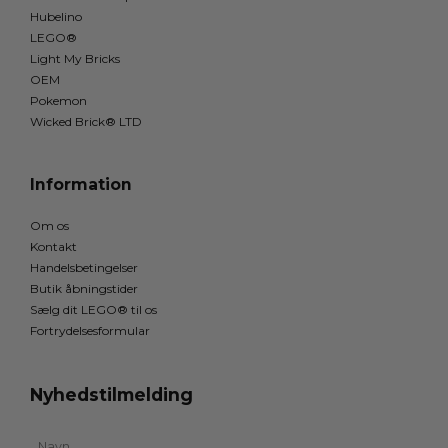
Hubelino
LEGO®
Light My Bricks
OEM
Pokemon
Wicked Brick® LTD
Information
Om os
Kontakt
Handelsbetingelser
Butik åbningstider
Sælg dit LEGO® til os
Fortrydelsesformular
Nyhedstilmelding