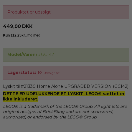
Produktet er udsolgt.
449,00 DKK
Model/Varenr.:
GC142
Lagerstatus:
Udsolgt p.t.
Lyskit til #21330 Home Alone UPGRADED VERSION (GC142)
DETTE ER UDELUKKENDE ET LYSKIT, LEGO® sættet er
ikke inkluderet
.
LEGO® is a trademark of the LEGO® Group. All light kits are
original designs of BrickBling and are not sponsored,
authorized, or endorsed by the LEGO® Group.