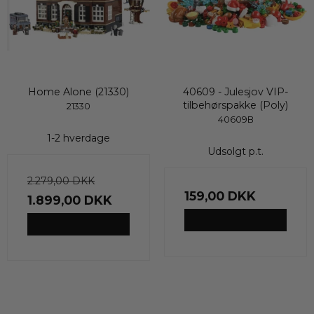
Home Alone (21330)
40609 - Julesjov VIP-
tilbehørspakke (Poly)
21330
40609B
1-2 hverdage
Udsolgt p.t.
2.279,00 DKK
159,00 DKK
1.899,00 DKK
VIS PRODUKT
VIS PRODUKT