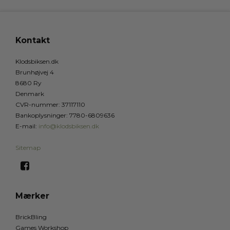
Kontakt
Klodsbiksen.dk
Brunhøjvej 4
8680 Ry
Denmark
CVR-nummer
:
37117110
Bankoplysninger
:
7780-6809636
E-mail
:
info@klodsbiksen.dk
Sitemap
Mærker
BrickBling
Games Workshop