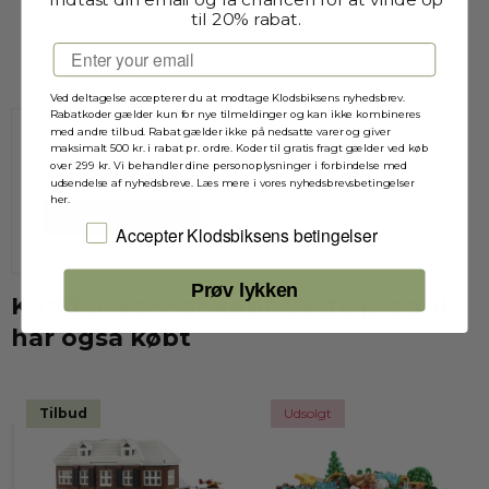
Home Alone (21330)
til 20% rabat.
21330
Email
1-2 hverdage
Ved deltagelse accepterer du at modtage Klodsbiksens nyhedsbrev.
Rabatkoder gælder kun for nye tilmeldinger og kan ikke kombineres
med andre tilbud. Rabat gælder ikke på nedsatte varer og giver
2.279,00 DKK
maksimalt 500 kr. i rabat pr. ordre. Koder til gratis fragt gælder ved køb
over 299 kr. Vi behandler dine personoplysninger i forbindelse med
1.899,00 DKK
udsendelse af nyhedsbreve. Læs mere i vores nyhedsbrevsbetingelser
her.
VIS PRODUKT
Jeg accepterer Klodsbiksens betingelser
Accepter Klodsbiksens betingelser
Prøv lykken
Kunder der har købt dette produkt
har også købt
Tilbud
Udsolgt