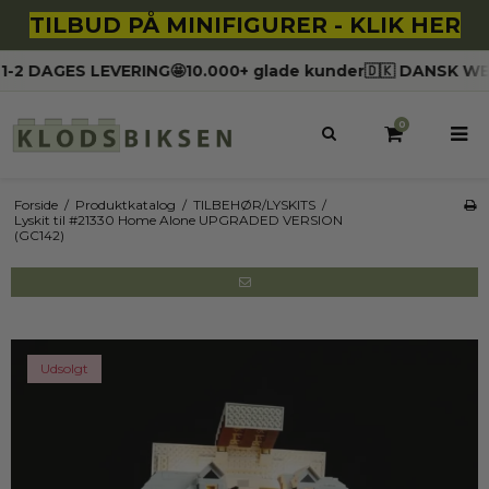
TILBUD PÅ MINIFIGURER - KLIK HER
2 DAGES LEVERING
🤩10.000+ glade kunder
🇩🇰 DANSK WEBS
0
Forside
/
Produktkatalog
/
TILBEHØR/LYSKITS
/
Lyskit til #21330 Home Alone UPGRADED VERSION
(GC142)
Udsolgt